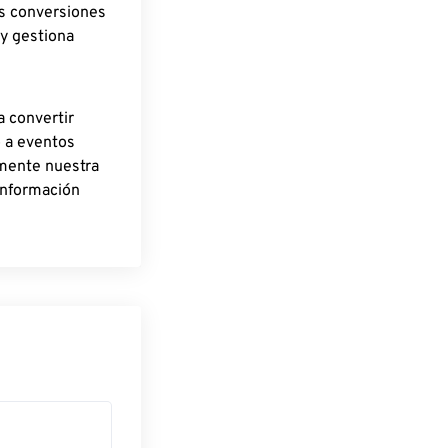
as conversiones
 y gestiona
a convertir
o a eventos
rmente nuestra
información