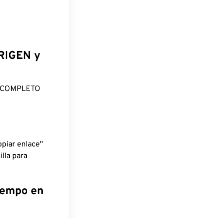
ORIGEN y
O COMPLETO
piar enlace"
lla para
tiempo en