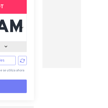
DT
les
 se utiliza ahora