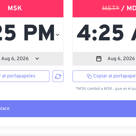
MSK
MST*
/ M
r al portapapeles
Copiar al portapape
*MSK cambió a MSK , que es el que
nlace