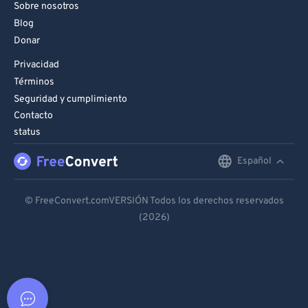
Sobre nosotros
Blog
Donar
Privacidad
Términos
Seguridad y cumplimiento
Contacto
status
Español
English
Deutsch
© FreeConvert.comVERSIÓN Todos los derechos reservados
(2026)
Español
Français
Português
Italiano