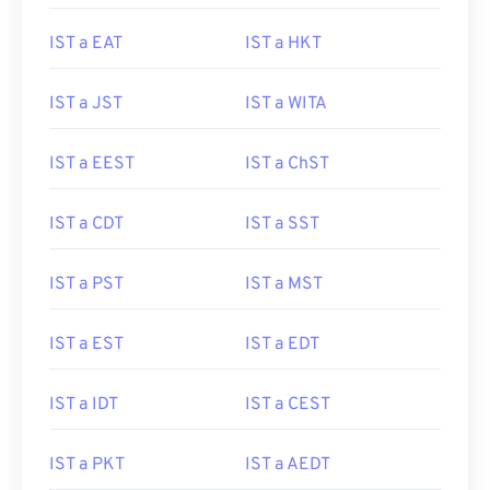
IST a EAT
IST a HKT
IST a JST
IST a WITA
IST a EEST
IST a ChST
IST a CDT
IST a SST
IST a PST
IST a MST
IST a EST
IST a EDT
IST a IDT
IST a CEST
IST a PKT
IST a AEDT