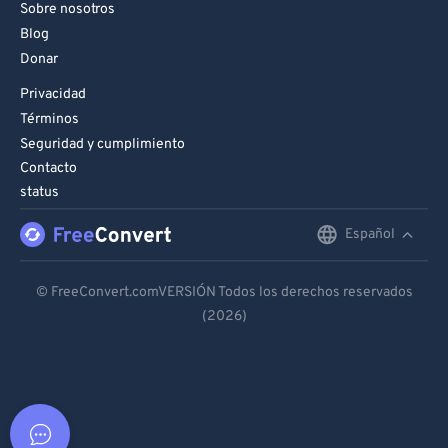
Sobre nosotros
Blog
Donar
Privacidad
Términos
Seguridad y cumplimiento
Contacto
status
Español
English
Deutsch
© FreeConvert.comVERSIÓN Todos los derechos reservados
(2026)
Español
Français
Português
Italiano