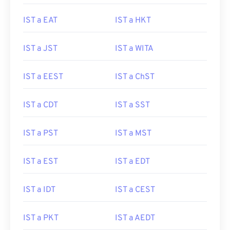
IST a EAT
IST a HKT
IST a JST
IST a WITA
IST a EEST
IST a ChST
IST a CDT
IST a SST
IST a PST
IST a MST
IST a EST
IST a EDT
IST a IDT
IST a CEST
IST a PKT
IST a AEDT