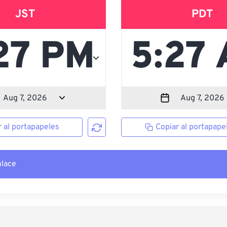
JST
PDT
r al portapapeles
Copiar al portapape
nlace