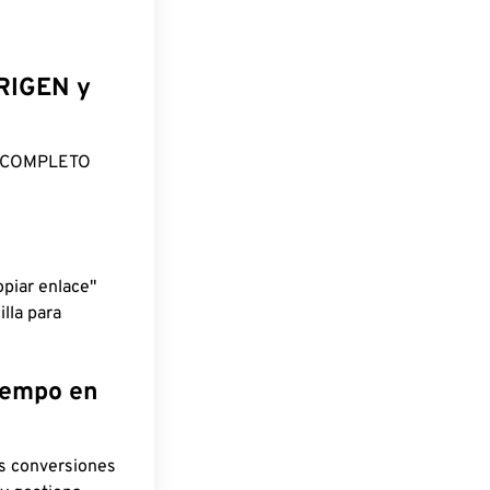
ORIGEN y
O COMPLETO
piar enlace"
lla para
tiempo en
as conversiones