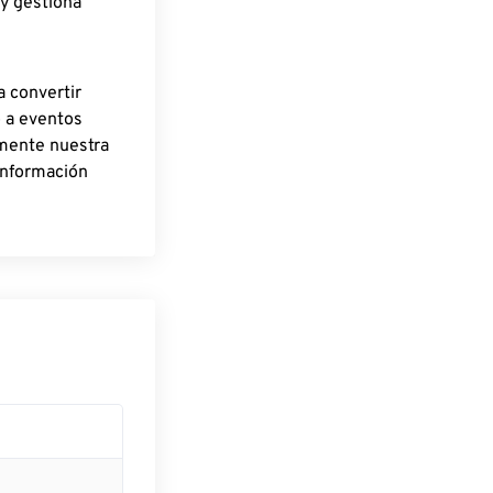
 y gestiona
a convertir
o a eventos
rmente nuestra
información