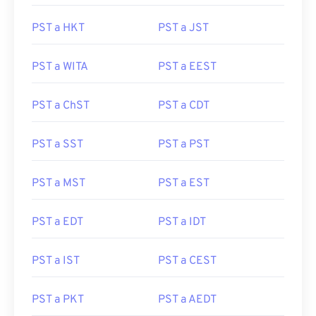
PST a HKT
PST a JST
PST a WITA
PST a EEST
PST a ChST
PST a CDT
PST a SST
PST a PST
PST a MST
PST a EST
PST a EDT
PST a IDT
PST a IST
PST a CEST
PST a PKT
PST a AEDT