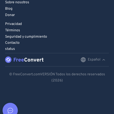
Sobre nosotros
Blog
Donar
Privacidad
Términos
Seguridad y cumplimiento
Contacto
status
Español
English
Deutsch
© FreeConvert.comVERSIÓN Todos los derechos reservados
(2026)
Español
Français
Português
Italiano