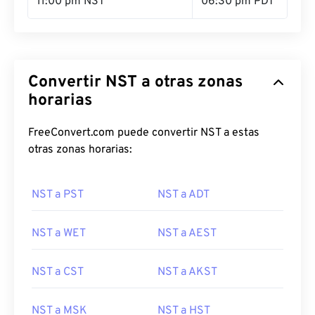
11:00 pm NST
06:30 pm PDT
Convertir NST a otras zonas
horarias
FreeConvert.com puede convertir NST a estas
otras zonas horarias:
NST a PST
NST a ADT
NST a WET
NST a AEST
NST a CST
NST a AKST
NST a MSK
NST a HST