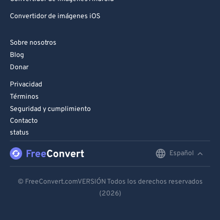
Convertidor de imágenes iOS
Sobre nosotros
Blog
Donar
Privacidad
Términos
Seguridad y cumplimiento
Contacto
status
Español
English
Deutsch
© FreeConvert.comVERSIÓN Todos los derechos reservados
(2026)
Español
Français