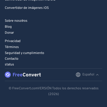
Convertidor de imágenes iOS
Sobre nosotros
Blog
Donar
Privacidad
Términos
Seguridad y cumplimiento
Contacto
status
Español
English
Deutsch
© FreeConvert.comVERSIÓN Todos los derechos reservados
(2026)
Español
Français