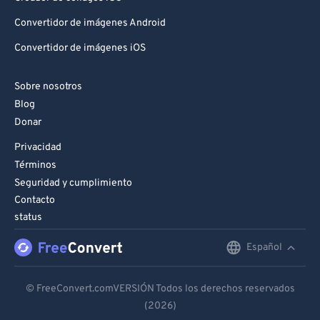
Convertidor de imágenes Android
Convertidor de imágenes iOS
Sobre nosotros
Blog
Donar
Privacidad
Términos
Seguridad y cumplimiento
Contacto
status
Español
English
Deutsch
© FreeConvert.comVERSIÓN Todos los derechos reservados
(2026)
Español