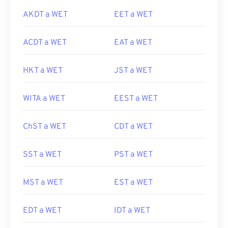
AKDT a WET
EET a WET
ACDT a WET
EAT a WET
HKT a WET
JST a WET
WITA a WET
EEST a WET
ChST a WET
CDT a WET
SST a WET
PST a WET
MST a WET
EST a WET
EDT a WET
IDT a WET