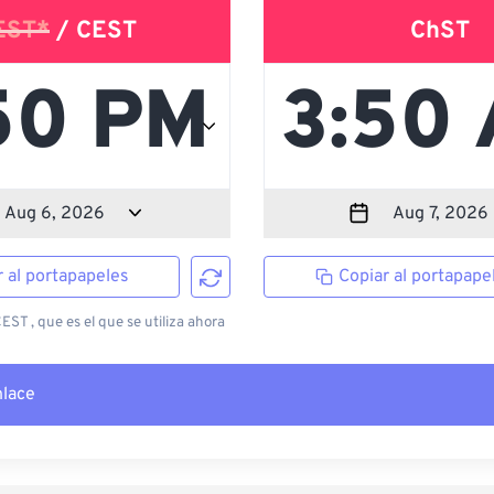
EST*
/ CEST
ChST
r al portapapeles
Copiar al portapape
ST , que es el que se utiliza ahora
nlace