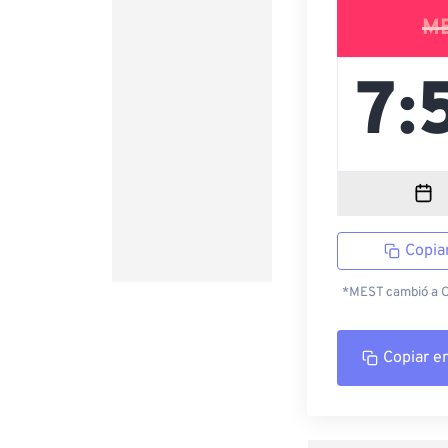
M
Copia
*MEST cambió a CE
Copiar e