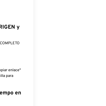
ORIGEN y
O COMPLETO
piar enlace"
lla para
tiempo en