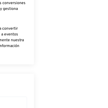
as conversiones
 y gestiona
a convertir
o a eventos
rmente nuestra
información