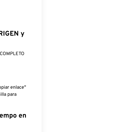
ORIGEN y
O COMPLETO
piar enlace"
lla para
tiempo en