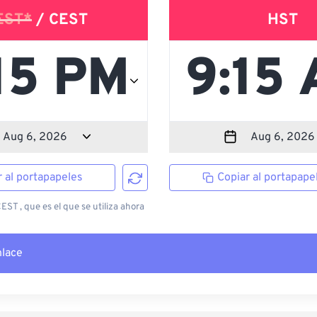
EST*
/ CEST
HST
r al portapapeles
Copiar al portapape
ST , que es el que se utiliza ahora
nlace