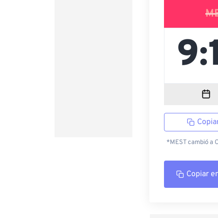
M
Copia
*MEST cambió a CE
Copiar e