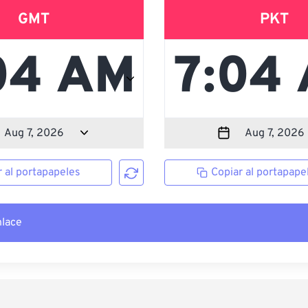
GMT
PKT
r al portapapeles
Copiar al portapape
nlace