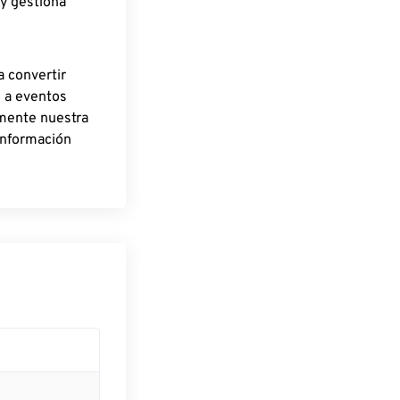
 y gestiona
a convertir
o a eventos
rmente nuestra
información