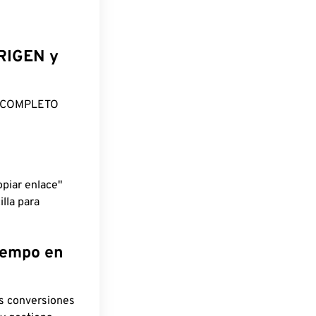
ORIGEN y
O COMPLETO
piar enlace"
lla para
tiempo en
as conversiones