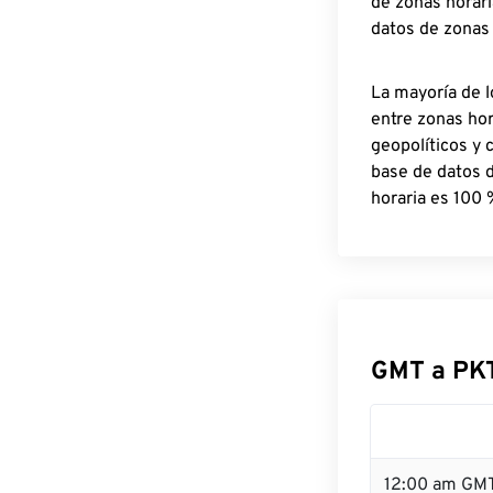
de zonas horari
datos de zonas
La mayoría de l
entre zonas ho
geopolíticos y 
base de datos 
horaria es 100 
GMT a PK
12:00 am GMT