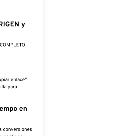
ORIGEN y
O COMPLETO
piar enlace"
lla para
tiempo en
as conversiones