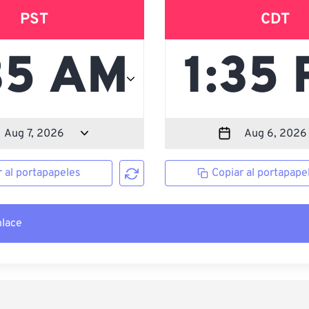
PST
CDT
r al portapapeles
Copiar al portapape
nlace