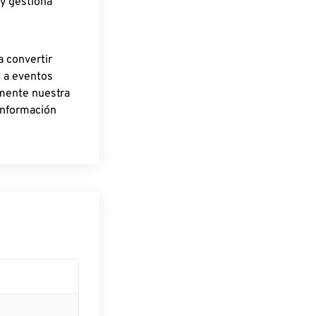
 y gestiona
a convertir
o a eventos
rmente nuestra
información