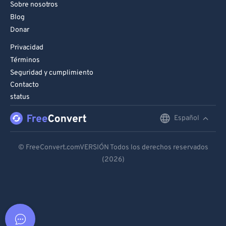
Sobre nosotros
Blog
Donar
Privacidad
Términos
Seguridad y cumplimiento
Contacto
status
Español
English
Deutsch
© FreeConvert.comVERSIÓN Todos los derechos reservados
(2026)
Español
Français
Português
Italiano