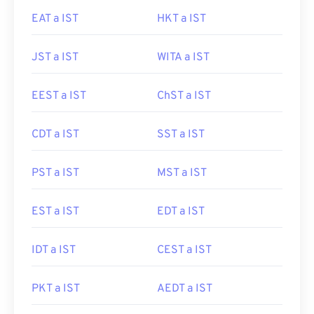
EAT a IST
HKT a IST
JST a IST
WITA a IST
EEST a IST
ChST a IST
CDT a IST
SST a IST
PST a IST
MST a IST
EST a IST
EDT a IST
IDT a IST
CEST a IST
PKT a IST
AEDT a IST