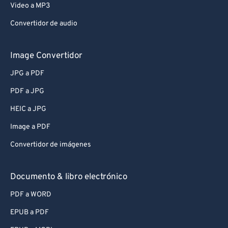
Video a MP3
Convertidor de audio
Image Convertidor
JPG a PDF
PDF a JPG
HEIC a JPG
Image a PDF
Convertidor de imágenes
Documento & libro electrónico
PDF a WORD
EPUB a PDF