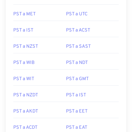
PST a MET
PST a UTC
PST a IST
PST a ACST
PST a NZST
PST a SAST
PST a WIB
PST a NDT
PST a WIT
PST a GMT
PST a NZDT
PST a IST
PST a AKDT
PST a EET
PST a ACDT
PST a EAT