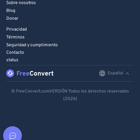
Sobre nosotros
Blog
Donar
Privacidad
Términos
Seguridad y cumplimiento
Contacto
status
Español
English
Deutsch
© FreeConvert.comVERSIÓN Todos los derechos reservados
(2026)
Español
Français
Português
Italiano