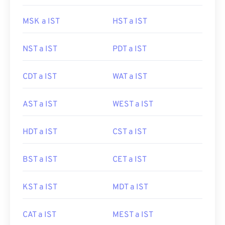
MSK a IST
HST a IST
NST a IST
PDT a IST
CDT a IST
WAT a IST
AST a IST
WEST a IST
HDT a IST
CST a IST
BST a IST
CET a IST
KST a IST
MDT a IST
CAT a IST
MEST a IST