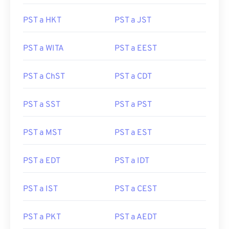
PST a HKT
PST a JST
PST a WITA
PST a EEST
PST a ChST
PST a CDT
PST a SST
PST a PST
PST a MST
PST a EST
PST a EDT
PST a IDT
PST a IST
PST a CEST
PST a PKT
PST a AEDT