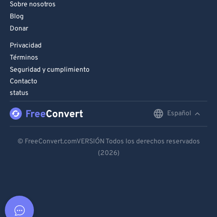
Sobre nosotros
Blog
Donar
Privacidad
Términos
Seguridad y cumplimiento
Contacto
status
Español
English
Deutsch
© FreeConvert.comVERSIÓN Todos los derechos reservados
(2026)
Español
Français
Português
Italiano