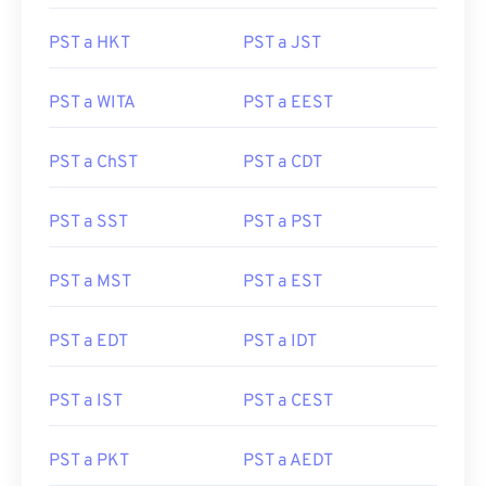
PST a HKT
PST a JST
PST a WITA
PST a EEST
PST a ChST
PST a CDT
PST a SST
PST a PST
PST a MST
PST a EST
PST a EDT
PST a IDT
PST a IST
PST a CEST
PST a PKT
PST a AEDT