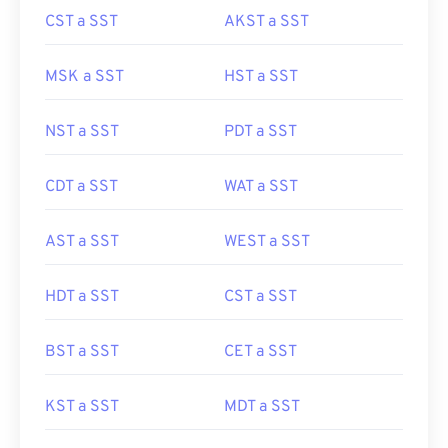
CST a SST
AKST a SST
MSK a SST
HST a SST
NST a SST
PDT a SST
CDT a SST
WAT a SST
AST a SST
WEST a SST
HDT a SST
CST a SST
BST a SST
CET a SST
KST a SST
MDT a SST