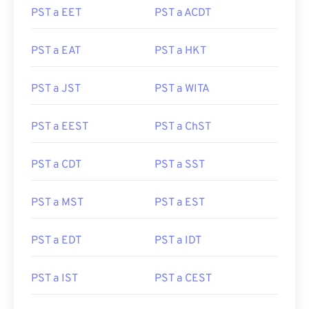
PST a EET
PST a ACDT
PST a EAT
PST a HKT
PST a JST
PST a WITA
PST a EEST
PST a ChST
PST a CDT
PST a SST
PST a MST
PST a EST
PST a EDT
PST a IDT
PST a IST
PST a CEST