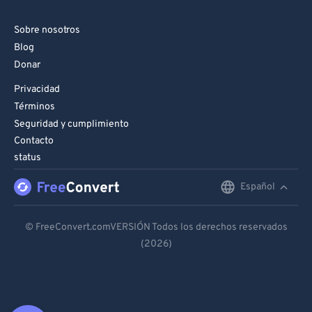
Sobre nosotros
Blog
Donar
Privacidad
Términos
Seguridad y cumplimiento
Contacto
status
Español
English
Deutsch
© FreeConvert.comVERSIÓN Todos los derechos reservados
(2026)
Español
Français
Português