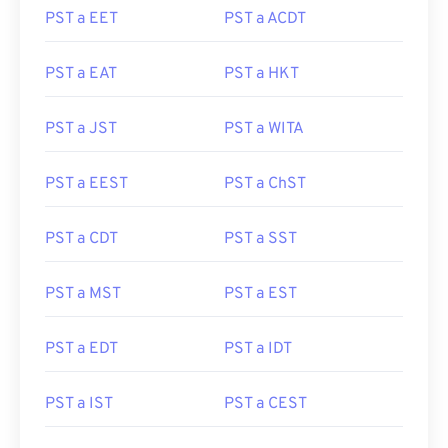
PST a EET
PST a ACDT
PST a EAT
PST a HKT
PST a JST
PST a WITA
PST a EEST
PST a ChST
PST a CDT
PST a SST
PST a MST
PST a EST
PST a EDT
PST a IDT
PST a IST
PST a CEST