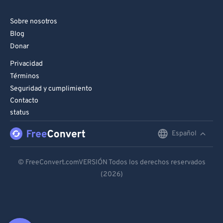
Sobre nosotros
Blog
Donar
Privacidad
Términos
Seguridad y cumplimiento
Contacto
status
Español
English
Deutsch
© FreeConvert.comVERSIÓN Todos los derechos reservados
(2026)
Español
Français
Português