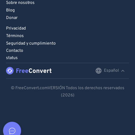
Sobre nosotros
Blog
Donar
Privacidad
Términos
Seguridad y cumplimiento
Contacto
status
Español
English
Deutsch
© FreeConvert.comVERSIÓN Todos los derechos reservados
(2026)
Español
Français
Português
Italiano