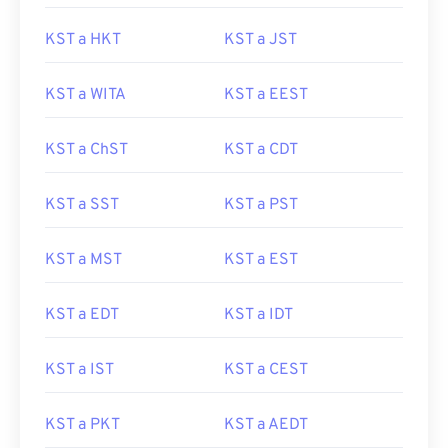
KST a HKT
KST a JST
KST a WITA
KST a EEST
KST a ChST
KST a CDT
KST a SST
KST a PST
KST a MST
KST a EST
KST a EDT
KST a IDT
KST a IST
KST a CEST
KST a PKT
KST a AEDT