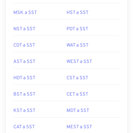
MSK a SST
HST a SST
NST a SST
PDT a SST
CDT a SST
WAT a SST
AST a SST
WEST a SST
HDT a SST
CST a SST
BST a SST
CET a SST
KST a SST
MDT a SST
CAT a SST
MEST a SST