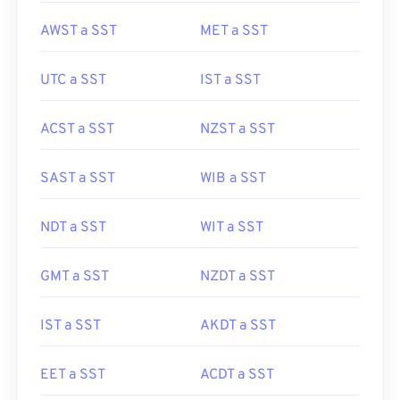
AWST a SST
MET a SST
UTC a SST
IST a SST
ACST a SST
NZST a SST
SAST a SST
WIB a SST
NDT a SST
WIT a SST
GMT a SST
NZDT a SST
IST a SST
AKDT a SST
EET a SST
ACDT a SST