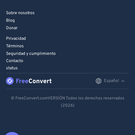
Sobre nosotros
Blog
Donar
Privacidad
Términos
Seguridad y cumplimiento
Contacto
status
Español
English
Deutsch
© FreeConvert.comVERSIÓN Todos los derechos reservados
(2026)
Español
Français
Português