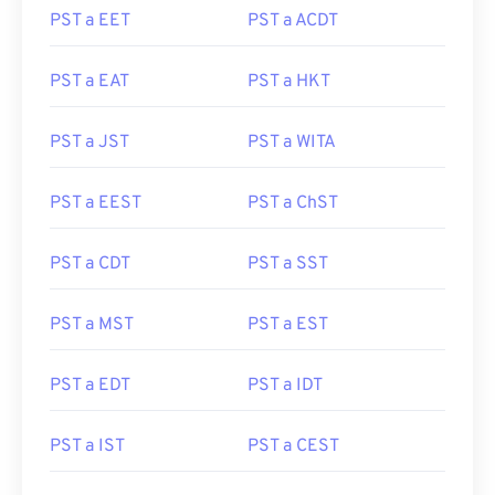
PST a EET
PST a ACDT
PST a EAT
PST a HKT
PST a JST
PST a WITA
PST a EEST
PST a ChST
PST a CDT
PST a SST
PST a MST
PST a EST
PST a EDT
PST a IDT
PST a IST
PST a CEST