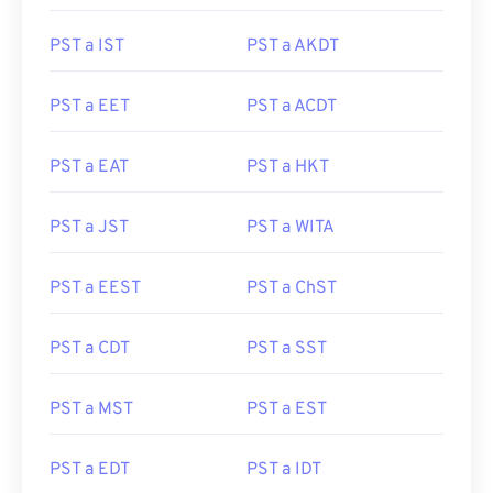
PST a IST
PST a AKDT
PST a EET
PST a ACDT
PST a EAT
PST a HKT
PST a JST
PST a WITA
PST a EEST
PST a ChST
PST a CDT
PST a SST
PST a MST
PST a EST
PST a EDT
PST a IDT