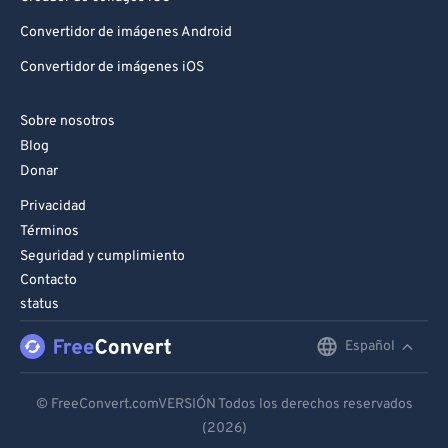
Convertidor de imágenes Android
Convertidor de imágenes iOS
Sobre nosotros
Blog
Donar
Privacidad
Términos
Seguridad y cumplimiento
Contacto
status
Español
English
Deutsch
© FreeConvert.comVERSIÓN Todos los derechos reservados
(2026)
Español