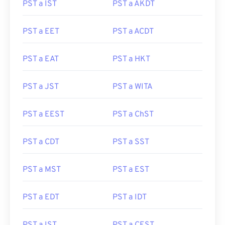
PST a IST
PST a AKDT
PST a EET
PST a ACDT
PST a EAT
PST a HKT
PST a JST
PST a WITA
PST a EEST
PST a ChST
PST a CDT
PST a SST
PST a MST
PST a EST
PST a EDT
PST a IDT