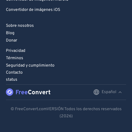
Convertidor de imágenes iOS
Sobre nosotros
Blog
Donar
Privacidad
Términos
Seguridad y cumplimiento
Contacto
status
Español
English
Deutsch
© FreeConvert.comVERSIÓN Todos los derechos reservados
(2026)
Español
Français