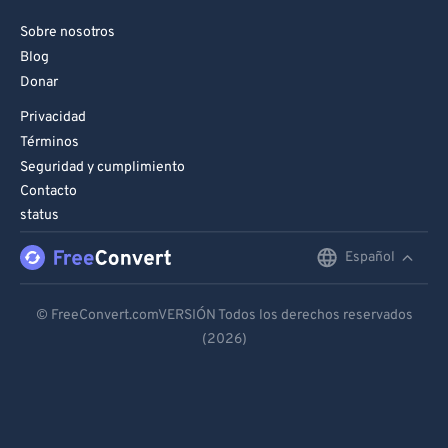
Sobre nosotros
Blog
Donar
Privacidad
Términos
Seguridad y cumplimiento
Contacto
status
Español
English
Deutsch
© FreeConvert.comVERSIÓN Todos los derechos reservados
(2026)
Español
Français
Português