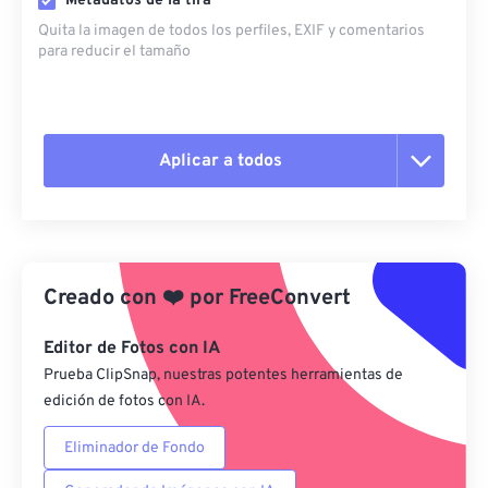
Metadatos de la tira
Quita la imagen de todos los perfiles, EXIF ​​y comentarios
para reducir el tamaño
Aplicar a todos
Restablecer todas las opciones
Aplicar desde el ajuste preestablecido
Creado con
❤️
por
FreeConvert
Guardar como preestablecido
Editor de Fotos con IA
Prueba ClipSnap, nuestras potentes herramientas de
edición de fotos con IA.
Eliminador de Fondo