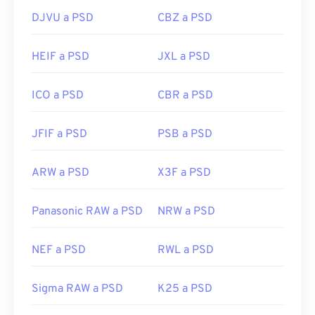
DJVU a PSD
CBZ a PSD
Lanzamiento inicial:
19 de febrero de 1990
Enlaces útiles:
HEIF a PSD
JXL a PSD
https://www.lifewire.com/psd-file-2622194
ICO a PSD
CBR a PSD
JFIF a PSD
PSB a PSD
ARW a PSD
X3F a PSD
Panasonic RAW a PSD
NRW a PSD
NEF a PSD
RWL a PSD
Sigma RAW a PSD
K25 a PSD