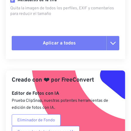
Metadatos de la tira
Quita la imagen de todos los perfiles, EXIF ​​y comentarios
para reducir el tamaño
Aplicar a todos
Restablecer todas las opciones
Aplicar desde el ajuste preestablecido
Creado con
❤️
por
FreeConvert
Guardar como preestablecido
Editor de Fotos con IA
Prueba ClipSnap, nuestras potentes herramientas de
edición de fotos con IA.
Eliminador de Fondo