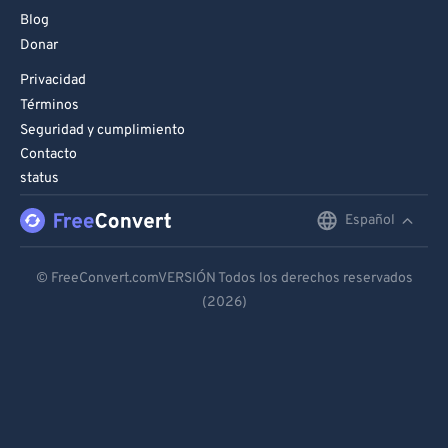
Blog
Donar
Privacidad
Términos
Seguridad y cumplimiento
Contacto
status
Español
English
Deutsch
© FreeConvert.comVERSIÓN Todos los derechos reservados
(2026)
Español
Français
Português
Italiano