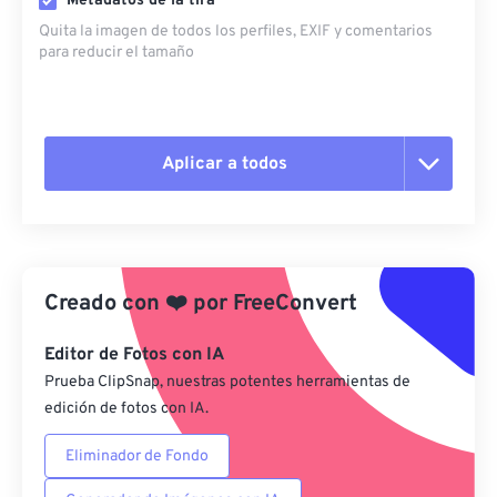
Metadatos de la tira
Quita la imagen de todos los perfiles, EXIF ​​y comentarios
para reducir el tamaño
Aplicar a todos
Restablecer todas las opciones
Aplicar desde el ajuste preestablecido
Creado con
❤️
por
FreeConvert
Guardar como preestablecido
Editor de Fotos con IA
Prueba ClipSnap, nuestras potentes herramientas de
edición de fotos con IA.
Eliminador de Fondo