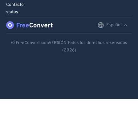
Contacto
status
Español
English
Deutsch
© FreeConvert.comVERSIÓN Todos los derechos reservados
(2026)
Español
Français
Português
Italiano
Dutch
日本語
简体中文