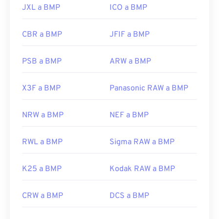
https://en.wikipedia.org/wiki/BMP_file_format
JXL a BMP
ICO a BMP
https://docs.microsoft.com/es-
es/windows/win32/gdi/bitmaps
CBR a BMP
JFIF a BMP
PSB a BMP
ARW a BMP
X3F a BMP
Panasonic RAW a BMP
NRW a BMP
NEF a BMP
RWL a BMP
Sigma RAW a BMP
K25 a BMP
Kodak RAW a BMP
CRW a BMP
DCS a BMP