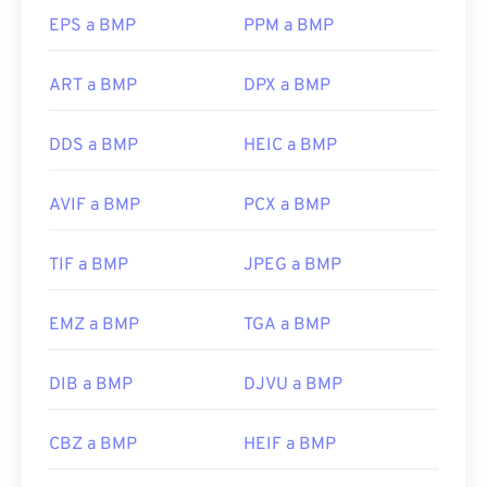
del dispositivo (
DIB
) puede abrirse en
EPS a BMP
PPM a BMP
prácticamente cualquier dispositivo, sistema
operativo o aplicación.
ART a BMP
DPX a BMP
DDS a BMP
HEIC a BMP
Además de abrir archivos BMP, se pueden usar
muchas aplicaciones para crearlos, como
Adobe
Illustrator
. Si necesita convertir el BMP en una
AVIF a BMP
PCX a BMP
imagen vectorial, considere usar
CorelDRAW
.
Otras aplicaciones que pueden abrir archivos BMP
TIF a BMP
JPEG a BMP
incluyen Adobe
Photoshop
, Microsoft
Photos
,
Apple Preview
,
Apple Photos
y
ColorStrokes
.
EMZ a BMP
TGA a BMP
Desarrollado por:
Microsoft Corporation
DIB a BMP
DJVU a BMP
Lanzamiento inicial:
20 de noviembre de 1985
CBZ a BMP
HEIF a BMP
Enlaces útiles: