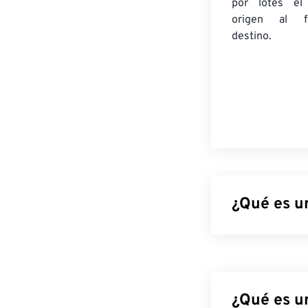
por lotes
el
origen
al fo
destino.
¿Qué es u
Comic Book Zip 
comprimidos y 
como cualquier 
Las letras "CB"
¿Qué es u