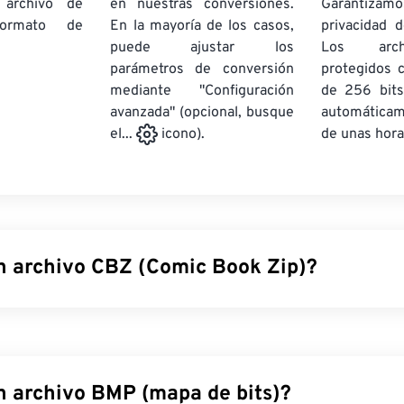
 archivo de
en nuestras conversiones.
Garantizamos
rmato de
En la mayoría de los casos,
privacidad d
puede ajustar los
Los arch
parámetros de conversión
protegidos 
mediante "Configuración
de 256 bits
avanzada" (opcional, busque
automática
de unas hora
el...
icono).
n archivo CBZ (Comic Book Zip)?
(CBZ) es una extensión de archivo para archivos de cómics di
archivados en formato ZIP. Puedes descomprimir CBZ con un
otro archivo ZIP. CBZ es un tipo de archivo útil para crear ebo
 en el nombre indican que contiene archivos de cómic, mientras
n archivo BMP (mapa de bits)?