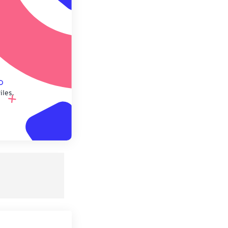
lecido
iles.