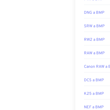
DNG a BMP
Desarrollado p
Lanzamiento in
SRW a BMP
Enlaces útiles:
RW2 a BMP
https://en.wik
https://docs.m
RAW a BMP
Canon RAW a
DCS a BMP
K25 a BMP
NEF a BMP