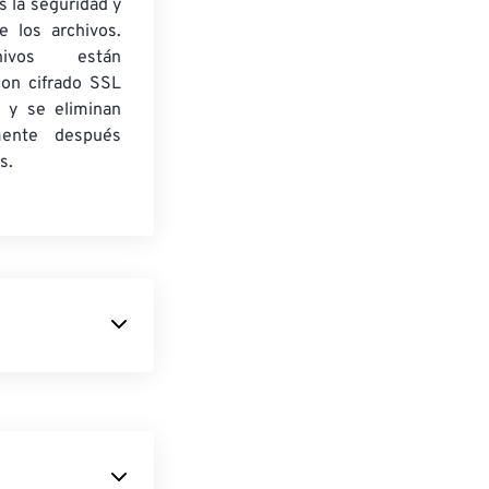
 la seguridad y
e los archivos.
ivos están
con cifrado SSL
 y se eliminan
mente después
s.
gitales
a
utilidad ZIP
oks de cómics.
 que la "Z"