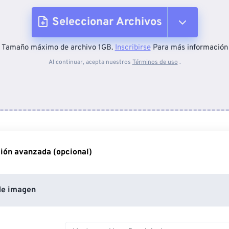
Seleccionar Archivos
Tamaño máximo de archivo 1GB.
Inscribirse
Para más información
Desde el dispositivo
Al continuar, acepta nuestros
Términos de uso
.
Desde Dropbox
Desde Google Drive
ión avanzada (opcional)
Desde OneDrive
de imagen
Desde URL