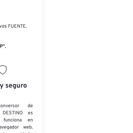
ivos FUENTE.
P”.
 y seguro
onversor de
 DESTINO es
y funciona en
navegador web.