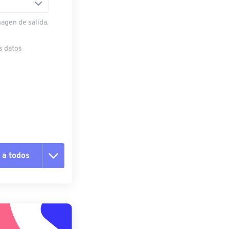
magen de salida.
s datos
 a todos
pciones
 preestablecido