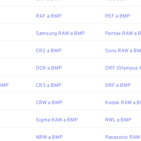
RAF a BMP
PEF a BMP
or:
Microsoft Corporation
icial:
20 de noviembre de 1985
Samsung RAW a BMP
Pentax RAW a 
CR2 a BMP
Sony RAW a B
ipedia.org/wiki/BMP_file_format
icrosoft.com/es-es/windows/win32/gdi/bitmaps
DCR a BMP
ORF (Olympus 
 BMP
CR3 a BMP
DRF a BMP
CRW a BMP
Kodak RAW a 
Sigma RAW a BMP
RWL a BMP
NRW a BMP
Panasonic RAW