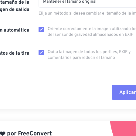
Mantener el tamaño original
 tamaño de la
gen de salida
Elija un método si desea cambiar el tamaño de la i
Oriente correctamente la imagen utilizando lo
ón automática
del sensor de gravedad almacenados en EXIF
Quita la imagen de todos los perfiles, EXIF ​​y
tos de la tira
comentarios para reducir el tamaño
Aplicar
Restablecer todas las o
Aplicar desde el ajuste
❤️
por
FreeConvert