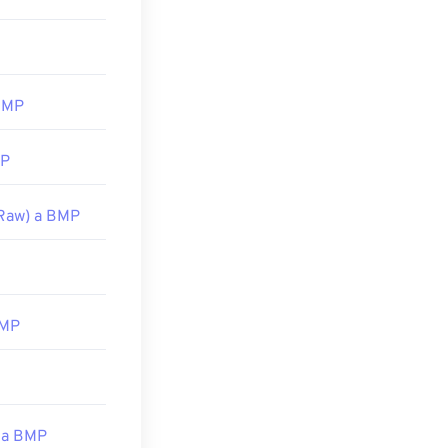
BMP
MP
Raw) a BMP
BMP
 a BMP