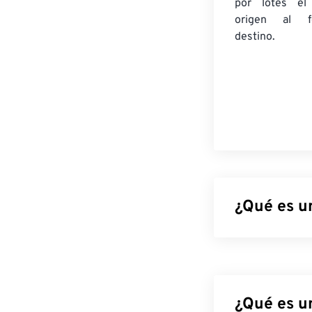
por lotes
el
origen
al fo
destino.
¿Qué es u
DjVu, que se pr
imágenes de alt
compresión muc
documentos esc
¿Qué es u