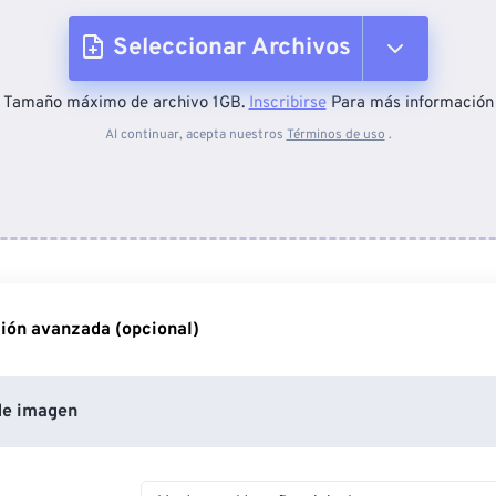
Seleccionar Archivos
Tamaño máximo de archivo 1GB.
Inscribirse
Para más información
Desde el dispositivo
Al continuar, acepta nuestros
Términos de uso
.
Desde Dropbox
Desde Google Drive
ión avanzada (opcional)
Desde OneDrive
de imagen
Desde URL