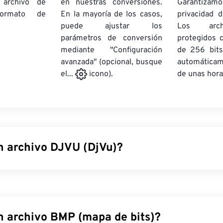
 archivo de
en nuestras conversiones.
Garantizamos
rmato de
En la mayoría de los casos,
privacidad d
puede ajustar los
Los arch
parámetros de conversión
protegidos 
mediante "Configuración
de 256 bits
avanzada" (opcional, busque
automática
de unas hora
el...
icono).
n archivo DJVU (DjVu)?
onuncia déjà vu, es un tipo de archivo que ofrece una alta com
a resolución. Si bien es similar a los archivos
TIFF
y
PDF
, DjVu
ho mayor. El uso más común de los archivos DJVU es almace
aneados, lo que los convierte más en un tipo de archivo de 
n archivo BMP (mapa de bits)?