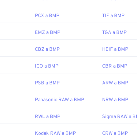
icial:
1996
PCX a BMP
TIF a BMP
or:
Microsoft Corporation
fewire.com/archivo-djvu-2620674
icial:
20 de noviembre de 1985
EMZ a BMP
TGA a BMP
.com/file-extension/DJVU
CBZ a BMP
HEIF a BMP
ipedia.org/wiki/BMP_file_format
icrosoft.com/es-es/windows/win32/gdi/bitmaps
ICO a BMP
CBR a BMP
PSB a BMP
ARW a BMP
Panasonic RAW a BMP
NRW a BMP
RWL a BMP
Sigma RAW a 
Kodak RAW a BMP
CRW a BMP