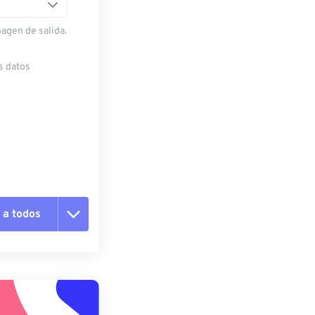
magen de salida.
s datos
 a todos
pciones
 preestablecido