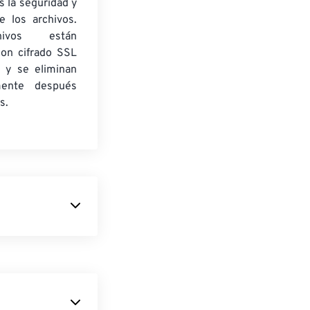
 la seguridad y
e los archivos.
ivos están
con cifrado SSL
 y se eliminan
mente después
s.
presión para
 ofrece una
nar
documento que