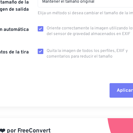
Mantener el tamaño original
 tamaño de la
gen de salida
Elija un método si desea cambiar el tamaño de la i
Oriente correctamente la imagen utilizando lo
ón automática
del sensor de gravedad almacenados en EXIF
Quita la imagen de todos los perfiles, EXIF ​​y
tos de la tira
comentarios para reducir el tamaño
Aplicar
Restablecer todas las o
Aplicar desde el ajuste
❤️
por
FreeConvert