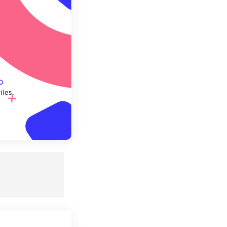
lecido
iles.