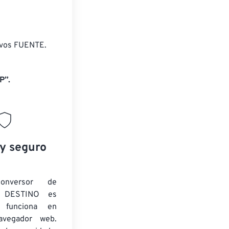
ivos FUENTE.
P”.
 y seguro
onversor de
 DESTINO es
y funciona en
navegador web.