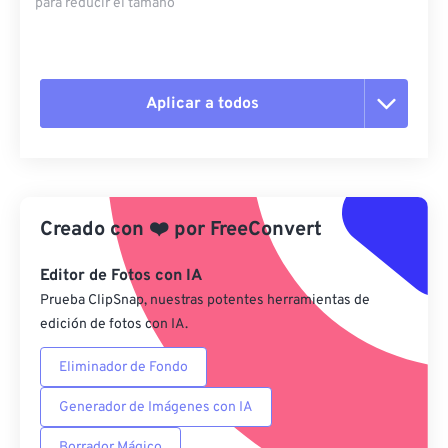
para reducir el tamaño
Aplicar a todos
Restablecer todas las opciones
Aplicar desde el ajuste preestablecido
Creado con
❤️
por
FreeConvert
Guardar como preestablecido
Editor de Fotos con IA
Prueba ClipSnap, nuestras potentes herramientas de
edición de fotos con IA.
Eliminador de Fondo
Generador de Imágenes con IA
Borrador Mágico