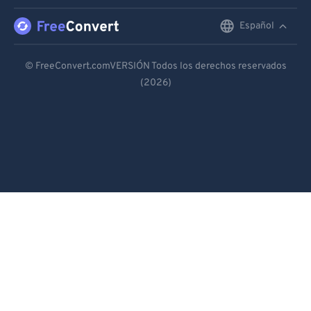
Español
English
Deutsch
© FreeConvert.comVERSIÓN Todos los derechos reservados
(2026)
Español
Français
Português
Italiano
Dutch
日本語
简体中文
繁體中文