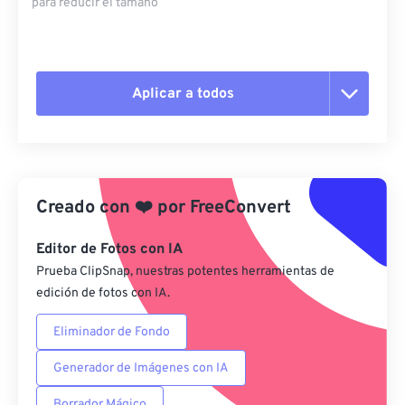
para reducir el tamaño
Aplicar a todos
Restablecer todas las opciones
Aplicar desde el ajuste preestablecido
Creado con
❤️
por
FreeConvert
Guardar como preestablecido
Editor de Fotos con IA
Prueba ClipSnap, nuestras potentes herramientas de
edición de fotos con IA.
Eliminador de Fondo
Generador de Imágenes con IA
Borrador Mágico