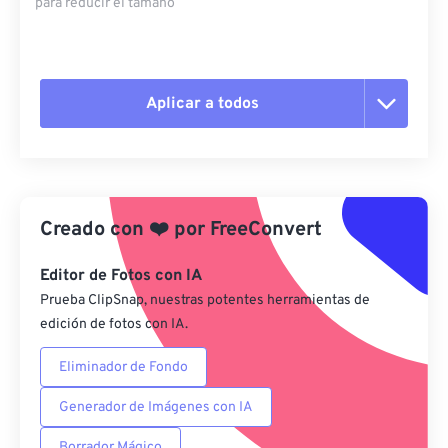
para reducir el tamaño
Aplicar a todos
Restablecer todas las opciones
Aplicar desde el ajuste preestablecido
Creado con
❤️
por
FreeConvert
Guardar como preestablecido
Editor de Fotos con IA
Prueba ClipSnap, nuestras potentes herramientas de
edición de fotos con IA.
Eliminador de Fondo
Generador de Imágenes con IA
Borrador Mágico