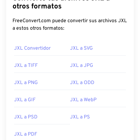
otros formatos
FreeConvert.com puede convertir sus archivos JXL
a estos otros formatos:
JXL Convertidor
JXL a SVG
JXL a TIFF
JXL a JPG
JXL a PNG
JXL a ODD
JXL a GIF
JXL a WebP
JXL a PSD
JXL a PS
JXL a PDF