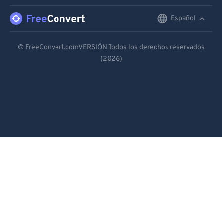
Español
English
Deutsch
© FreeConvert.comVERSIÓN Todos los derechos reservados
(2026)
Español
Français
Português
Italiano
Dutch
日本語
简体中文
繁體中文