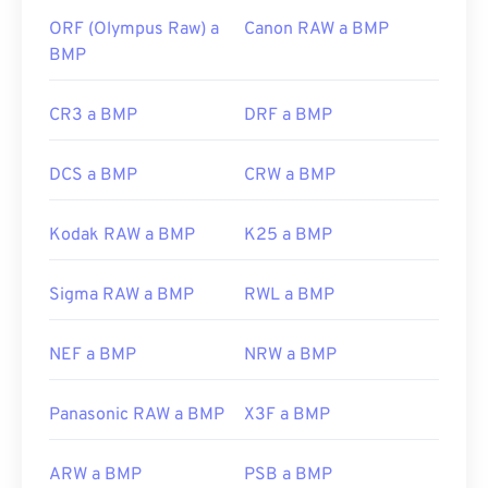
es/windows/win32/gdi/bitmaps
ORF (Olympus Raw) a
Canon RAW a BMP
BMP
CR3 a BMP
DRF a BMP
DCS a BMP
CRW a BMP
Kodak RAW a BMP
K25 a BMP
Sigma RAW a BMP
RWL a BMP
NEF a BMP
NRW a BMP
Panasonic RAW a BMP
X3F a BMP
ARW a BMP
PSB a BMP