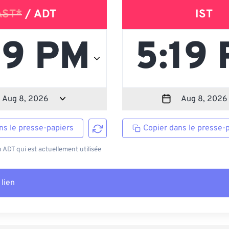
AST*
/ ADT
IST
ns le presse-papiers
Copier dans le presse-
ADT qui est actuellement utilisée
 lien