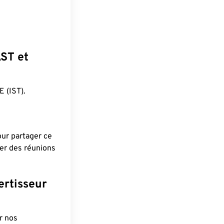
AST et
 (IST).
pour partager ce
ier des réunions
ertisseur
r nos