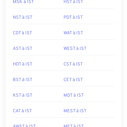
MSK à IST
HST à IST
NST à IST
PDT à IST
CDT à IST
WAT à IST
AST à IST
WEST à IST
HDT à IST
CST à IST
BST à IST
CET à IST
KST à IST
MDT à IST
CAT à IST
MEST à IST
AWST à IST
MET à IST