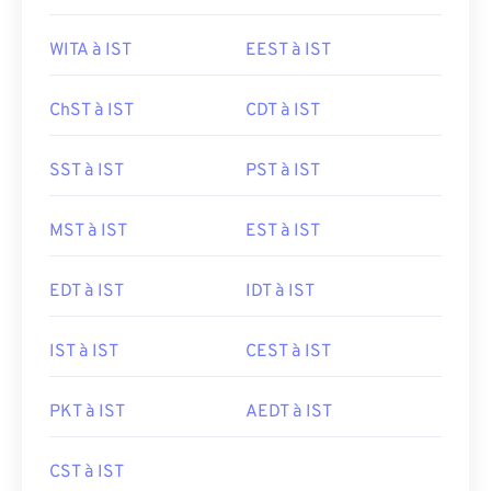
WITA à IST
EEST à IST
ChST à IST
CDT à IST
SST à IST
PST à IST
MST à IST
EST à IST
EDT à IST
IDT à IST
IST à IST
CEST à IST
PKT à IST
AEDT à IST
CST à IST