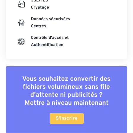
SSL/TLS
Cryptage
Données sécurisées
Centres
Contrôle d'accès et
Authentification
Vous souhaitez convertir des
fichiers volumineux sans file
d'attente ni publicités ?
Mettre à niveau maintenant
S'inscrire