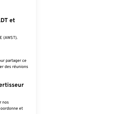
ADT et
E (AWST).
pour partager ce
ier des réunions
ertisseur
r nos
 coordonne et