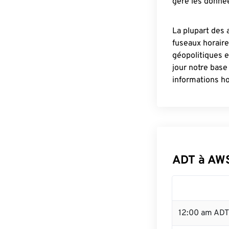
gère les donnée
La plupart des 
fuseaux horair
géopolitiques 
jour notre base
informations ho
ADT à AW
12:00 am ADT 