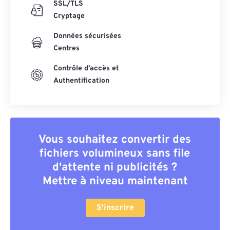
SSL/TLS
Cryptage
Données sécurisées
Centres
Contrôle d'accès et
Authentification
Vous souhaitez convertir des
fichiers volumineux sans file
d'attente ni publicités ?
Mettre à niveau maintenant
S'inscrire