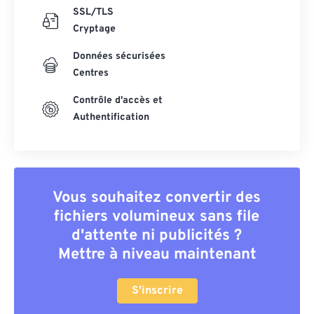
SSL/TLS
Cryptage
Données sécurisées
Centres
Contrôle d'accès et
Authentification
Vous souhaitez convertir des
fichiers volumineux sans file
d'attente ni publicités ?
Mettre à niveau maintenant
S'inscrire