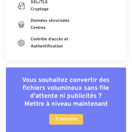
SSL/TLS
Cryptage
Données sécurisées
Centres
Contrôle d'accès et
Authentification
Vous souhaitez convertir des
fichiers volumineux sans file
d'attente ni publicités ?
Mettre à niveau maintenant
S'inscrire