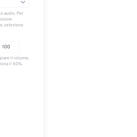
so audio. Per
opzione
io, seleziona
piare il volume,
iona il 50%.