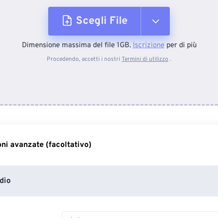
Scegli File
Dimensione massima del file 1GB.
Iscrizione
per di più
Dal dispositivo
Procedendo, accetti i nostri
Termini di utilizzo
.
Da Dropbox
Da Google Drive
ni avanzate (facoltativo)
Da OneDrive
dio
Dall'URL