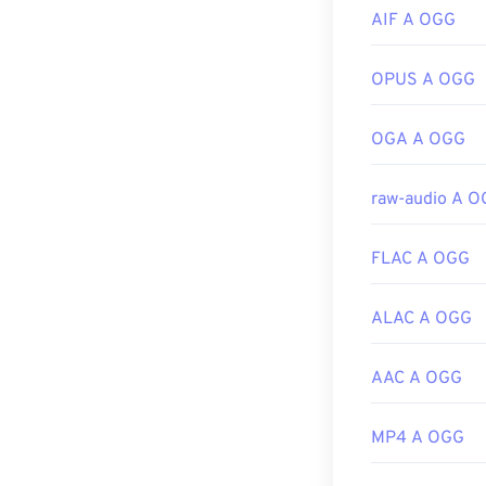
Sviluppato da:
AIF A OGG
Versione inizia
Link utili:
OPUS A OGG
https://en.wik
OGA A OGG
https://xiph.or
raw-audio A 
FLAC A OGG
ALAC A OGG
AAC A OGG
MP4 A OGG