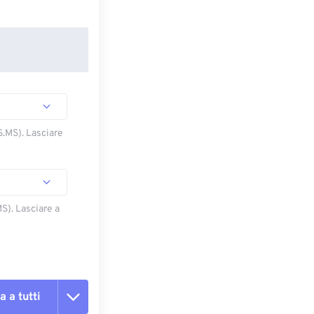
S.MS). Lasciare
S). Lasciare a
a a tutti