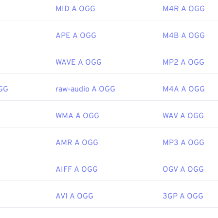
46
46
46
Fondazione Xiph.Org
43
43
43
MID A OGG
M4R A OGG
47
47
47
le:
2000
44
44
44
48
48
48
45
45
45
APE A OGG
M4B A OGG
49
49
49
ipedia.org/wiki/Ogg
46
46
46
WAVE A OGG
MP2 A OGG
50
50
50
g/vorbis/
47
47
47
51
51
51
48
48
48
OGG
raw-audio A OGG
M4A A OGG
52
52
52
49
49
49
53
53
53
WMA A OGG
WAV A OGG
50
50
50
54
54
54
51
51
51
AMR A OGG
MP3 A OGG
55
55
55
52
52
52
56
56
56
53
53
53
AIFF A OGG
OGV A OGG
57
57
57
54
54
54
AVI A OGG
3GP A OGG
58
58
58
55
55
55
59
59
59