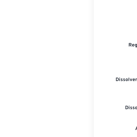
Reg
Dissolven
Diss