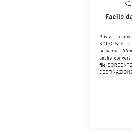
Facile d
Basta caric
SORGENTE e c
pulsante "Con
anche convert
file SORGENT
DESTINAZIONE