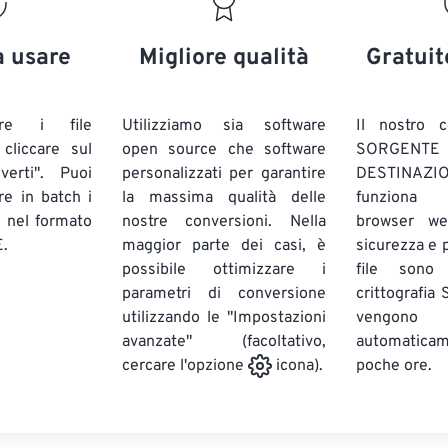
20
20
20
20
17
17
17
17
21
21
21
21
18
18
18
18
a usare
Migliore qualità
Gratuit
22
22
22
22
19
19
19
19
23
23
23
23
20
20
20
20
are i file
Utilizziamo sia software
Il nostro c
24
24
24
liccare sul
open source che software
SORG
21
21
21
21
verti". Puoi
personalizzati per garantire
DESTINAZION
25
25
25
22
22
22
22
ire in batch
i
la massima qualità delle
funziona 
26
26
26
E
nel formato
nostre conversioni. Nella
23
23
23
23
browser we
.
maggior parte dei casi, è
sicurezza e pr
27
27
27
24
24
24
possibile ottimizzare i
file sono
28
28
28
25
25
25
parametri di conversione
crittografia
utilizzando le "Impostazioni
29
29
29
vengono
26
26
26
avanzate" (facoltativo,
automatic
30
30
30
27
27
27
poche ore.
cercare l'opzione
icona).
31
31
31
28
28
28
32
32
32
29
29
29