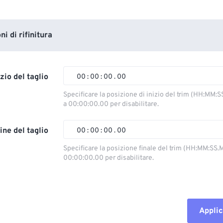
i di rifinitura
izio del taglio
00
:
00
:
00
.
00
Specificare la posizione di inizio del trim (HH:MM:S
a 00:00:00.00 per disabilitare.
00
00
00
00
01
01
01
01
ine del taglio
00
:
00
:
00
.
00
02
02
02
02
Specificare la posizione finale del trim (HH:MM:SS.M
00:00:00.00 per disabilitare.
03
03
03
03
00
00
00
00
04
04
04
04
01
01
01
01
05
05
05
05
02
02
02
02
Applic
06
06
06
06
03
03
03
03