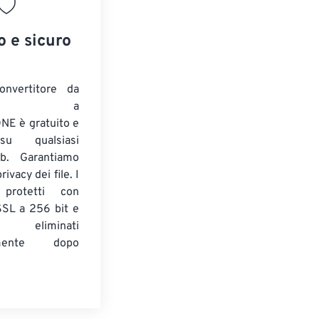
o e sicuro
onvertitore da
ENTE a
E è gratuito e
su qualsiasi
b. Garantiamo
ivacy dei file. I
 protetti con
 SSL a 256 bit e
 eliminati
amente dopo