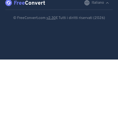
Italiano
English
92
92
Deutsch
93
93
© FreeConvert.com
v2.30
E Tutti i diritti riservati (2026)
94
94
Español
95
95
Français
96
96
Português
97
97
Italiano
98
98
99
99
Dutch
日本語
简体中文
繁體中文
한국어