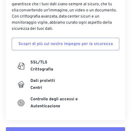
garantisce che i tuoi dati siano sempre al sicuro, che tu
13
13
13
13
13
13
13
13
stia convertendo un'immagine, un video o un documento.
14
14
14
14
14
14
14
14
Con crittografia avanzata, data center sicuri e un
monitoraggio vigile, abbiamo curato ogni aspetto della
15
15
15
15
15
15
15
15
sicurezza dei tuoi dati.
16
16
16
16
16
16
16
16
Scopri di più sul nostro impegno per la sicurezza
17
17
17
17
17
17
17
17
18
18
18
18
18
18
18
18
SSL/TLS
19
19
19
19
19
19
19
19
Crittografia
20
20
20
20
20
20
20
20
Dati protetti
21
21
21
21
21
21
21
21
Centri
22
22
22
22
22
22
22
22
Controllo degli accessi e
23
23
23
23
23
23
23
23
Autenticazione
24
24
24
24
24
24
25
25
25
25
25
25