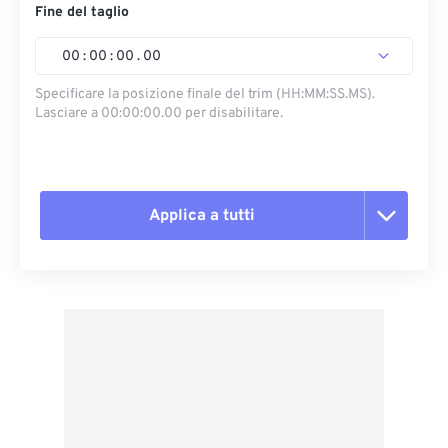
Fine del taglio
00
:
00
:
00
.
00
Specificare la posizione finale del trim (HH:MM:SS.MS).
Lasciare a 00:00:00.00 per disabilitare.
Applica a tutti
Reimposta tutte le opzioni
Applica da preimpostazione
Salva come predefinito