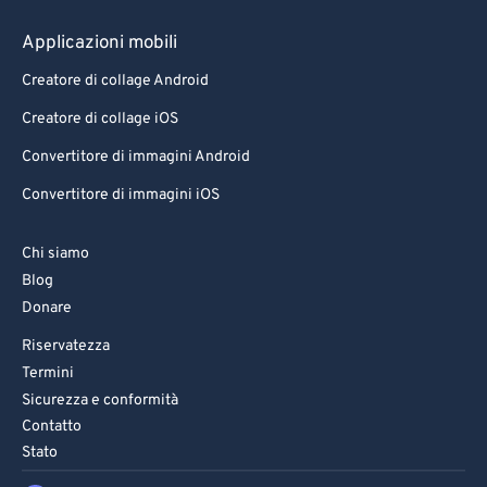
79
79
Applicazioni mobili
80
80
Creatore di collage Android
81
81
Creatore di collage iOS
82
82
Convertitore di immagini Android
83
83
Convertitore di immagini iOS
84
84
85
85
Chi siamo
Blog
86
86
Donare
87
87
Riservatezza
88
88
Termini
89
89
Sicurezza e conformità
Contatto
90
90
Stato
91
91