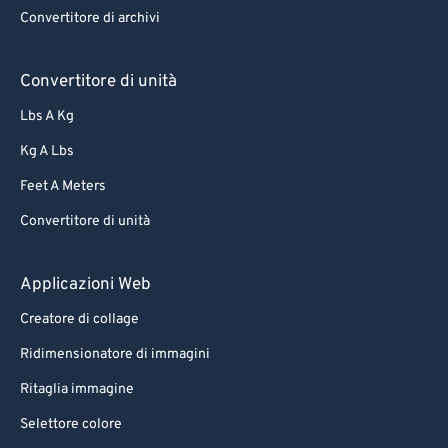
Convertitore di archivi
66
66
67
67
Convertitore di unità
68
68
Lbs A Kg
69
69
Kg A Lbs
70
70
Feet A Meters
71
71
Convertitore di unità
72
72
73
73
Applicazioni Web
74
74
Creatore di collage
75
75
Ridimensionatore di immagini
76
76
Ritaglia immagine
77
77
Selettore colore
78
78