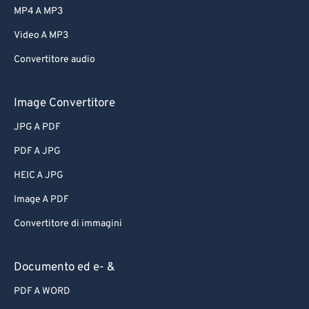
MP4 A MP3
Video A MP3
Convertitore audio
Image Convertitore
JPG A PDF
PDF A JPG
HEIC A JPG
Image A PDF
Convertitore di immagini
Documento ed e- &
PDF A WORD