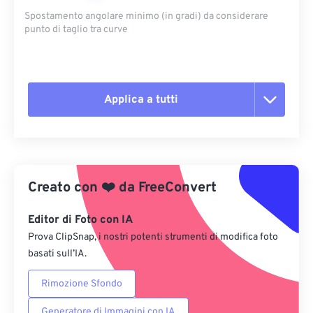
Spostamento angolare minimo (in gradi) da considerare
punto di taglio tra curve
Applica a tutti
Reimposta tutte le opzioni
Applica da preimpostazione
Creato con
❤️
da
FreeConvert
Salva come predefinito
Editor di Foto con IA
Prova ClipSnap, i nostri potenti strumenti di modifica foto
basati sull’IA.
Rimozione Sfondo
Generatore di Immagini con IA