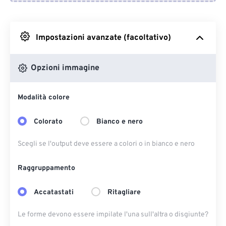
Da Dropbox
Impostazioni avanzate (facoltativo)
Da Google Drive
Opzioni immagine
Da OneDrive
Modalità colore
Dall'URL
Colorato
Bianco e nero
Scegli se l'output deve essere a colori o in bianco e nero
Raggruppamento
Accatastati
Ritagliare
Le forme devono essere impilate l'una sull'altra o disgiunte?