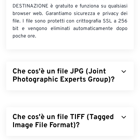
DESTINAZIONE è gratuito e funziona su qualsiasi
browser web. Garantiamo sicurezza e privacy dei
file. I file sono protetti con crittografia SSL a 256
bit e vengono eliminati automaticamente dopo
poche ore.
Che cos'è un file JPG (Joint
Photographic Experts Group)?
JPG (Joint Photographic Experts Group) è un
formato di file universale che utilizza un algoritmo
per comprimere fotografie e grafica. La notevole
Che cos'è un file TIFF (Tagged
compressione offerta da JPG è la ragione del suo
ampio utilizzo. Pertanto, le dimensioni
Image File Format)?
relativamente ridotte dei file JPG li rendono ideali
per il trasporto su Internet e l'utilizzo sui siti web.
Il formato TIFF (Tagged Image File Format), noto