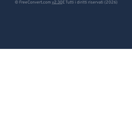
© FreeConvert.com
v2.30
E Tutti i diritti riservati (2026)
Español
Français
Português
Italiano
Dutch
日本語
简体中文
繁體中文
한국어
Svenska
Türkçe