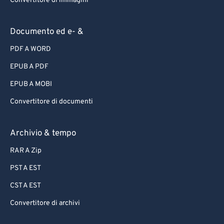
Convertitore di immagini
Documento ed e- &
PDF A WORD
EPUB A PDF
EPUB A MOBI
Convertitore di documenti
Archivio & tempo
RAR A Zip
PST A EST
CST A EST
Convertitore di archivi