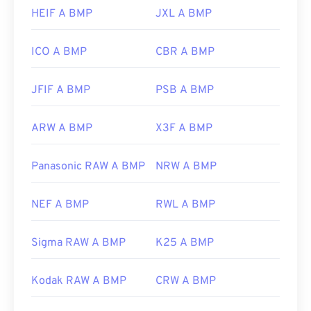
https://en.wikipedia.org/wiki/BMP_file_format
HEIF A BMP
JXL A BMP
https://docs.microsoft.com/en-
us/windows/win32/gdi/bitmaps
ICO A BMP
CBR A BMP
JFIF A BMP
PSB A BMP
ARW A BMP
X3F A BMP
Panasonic RAW A BMP
NRW A BMP
NEF A BMP
RWL A BMP
Sigma RAW A BMP
K25 A BMP
Kodak RAW A BMP
CRW A BMP