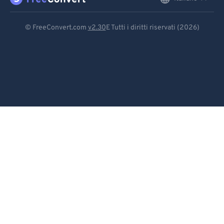
Deutsch
© FreeConvert.com
v2.30
E Tutti i diritti riservati (2026)
Español
Français
Português
Italiano
Dutch
日本語
简体中文
繁體中文
한국어