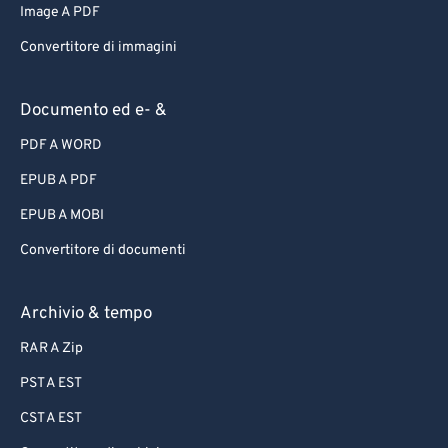
Image A PDF
Convertitore di immagini
Documento ed e- &
PDF A WORD
EPUB A PDF
EPUB A MOBI
Convertitore di documenti
Archivio & tempo
RAR A Zip
PST A EST
CST A EST