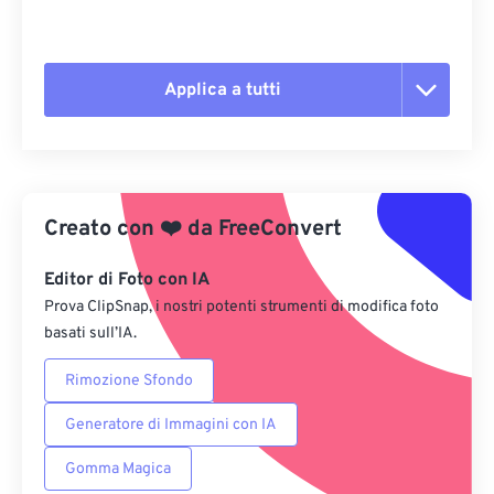
Applica a tutti
Reimposta tutte le opzioni
Applica da preimpostazione
Creato con
❤️
da
FreeConvert
Salva come predefinito
Editor di Foto con IA
Prova ClipSnap, i nostri potenti strumenti di modifica foto
basati sull’IA.
Rimozione Sfondo
Generatore di Immagini con IA
Gomma Magica