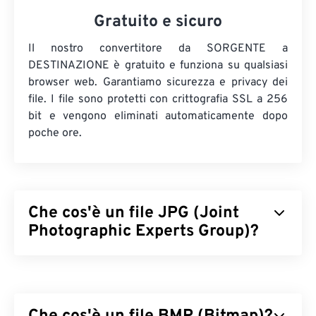
Gratuito e sicuro
Il nostro convertitore da SORGENTE a
DESTINAZIONE è gratuito e funziona su qualsiasi
browser web. Garantiamo sicurezza e privacy dei
file. I file sono protetti con crittografia SSL a 256
bit e vengono eliminati automaticamente dopo
poche ore.
Che cos'è un file JPG (Joint
Photographic Experts Group)?
JPG (Joint Photographic Experts Group) è un
formato di file universale che utilizza un algoritmo
per comprimere fotografie e grafica. La notevole
compressione offerta da JPG è la ragione del suo