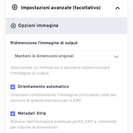
Impostazioni avanzate (facoltativo)
Da Google Drive
Opzioni immagine
Da OneDrive
Ridimensiona l'immagine di output
Dall'URL
Mantieni le dimensioni originali
Selezionare un metodo se si desidera ridimensionare
l'immagine di output.
Orientamento automatico
Orientare correttamente l'immagine utilizzando i dati del
sensore di gravità memorizzati in EXIF
Metadati Strip
Rimuovi dall'immagine eventuali profili, EXIF ​​e commenti
per ridurne le dimensioni