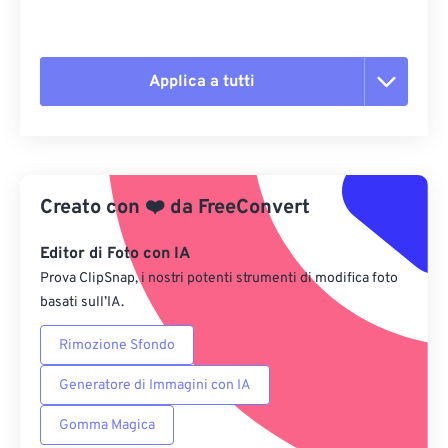
Applica a tutti
Reimposta tutte le opzioni
Applica da preimpostazione
Creato con
❤️
da
FreeConvert
Salva come predefinito
Editor di Foto con IA
Prova ClipSnap, i nostri potenti strumenti di modifica foto
basati sull’IA.
Rimozione Sfondo
Generatore di Immagini con IA
Gomma Magica