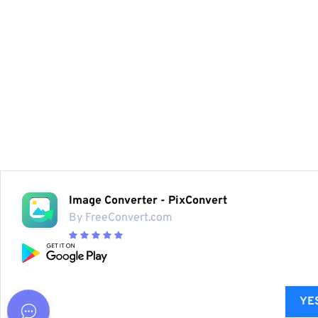
Image Converter - PixConvert
By FreeConvert.com
YES