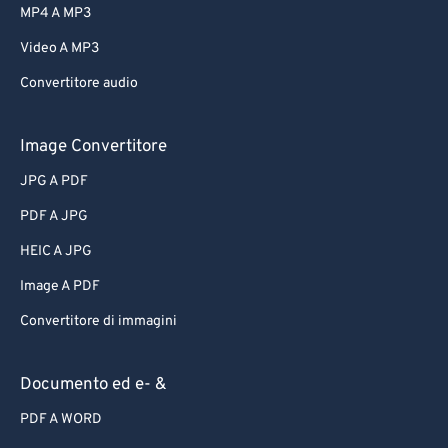
MP4 A MP3
Video A MP3
Convertitore audio
Image Convertitore
JPG A PDF
PDF A JPG
HEIC A JPG
Image A PDF
Convertitore di immagini
Documento ed e- &
PDF A WORD