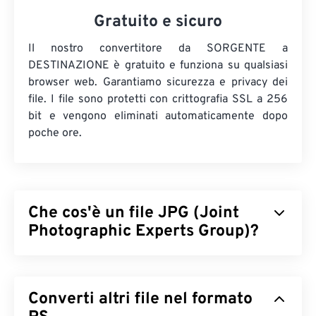
Gratuito e sicuro
Il nostro convertitore da SORGENTE a
DESTINAZIONE è gratuito e funziona su qualsiasi
browser web. Garantiamo sicurezza e privacy dei
file. I file sono protetti con crittografia SSL a 256
bit e vengono eliminati automaticamente dopo
poche ore.
Che cos'è un file JPG (Joint
Photographic Experts Group)?
JPG (Joint Photographic Experts Group) è un
formato di file universale che utilizza un algoritmo
Converti altri file nel formato
per comprimere fotografie e grafica. La notevole
compressione offerta da JPG è la ragione del suo