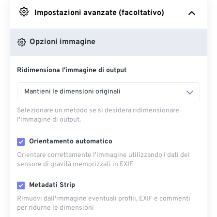
Impostazioni avanzate (facoltativo)
Da Google Drive
Opzioni immagine
Da OneDrive
Ridimensiona l'immagine di output
Dall'URL
Mantieni le dimensioni originali
Selezionare un metodo se si desidera ridimensionare
l'immagine di output.
Orientamento automatico
Orientare correttamente l'immagine utilizzando i dati del
sensore di gravità memorizzati in EXIF
Metadati Strip
Rimuovi dall'immagine eventuali profili, EXIF ​​e commenti
per ridurne le dimensioni