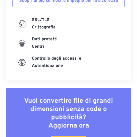
Scopri di più sul nostro impegno per la sicurezza
SSL/TLS
Crittografia
Dati protetti
Centri
Controllo degli accessi e
Autenticazione
Vuoi convertire file di grandi
dimensioni senza code o
pubblicità?
Aggiorna ora