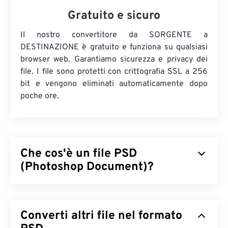
Gratuito e sicuro
Il nostro convertitore da SORGENTE a
DESTINAZIONE è gratuito e funziona su qualsiasi
browser web. Garantiamo sicurezza e privacy dei
file. I file sono protetti con crittografia SSL a 256
bit e vengono eliminati automaticamente dopo
poche ore.
Che cos'è un file PSD
(Photoshop Document)?
Photoshop Document (PSD) è il tipo di file
predefinito per
Adobe Photoshop
, un potente e
Converti altri file nel formato
complesso programma di progettazione grafica. Il
formato PSD può memorizzare un'immagine