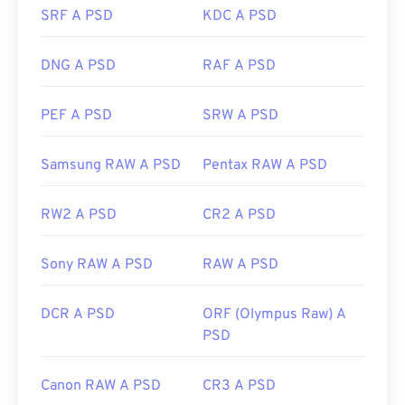
SRF A PSD
KDC A PSD
da trasportare, archiviare o condividere. Per
ovviare a questo problema, il PSD viene spesso
convertito in un formato di file in grado di
DNG A PSD
RAF A PSD
comprimere i dati. Il più delle volte, la conversione
avviene
in JPEG
, che offre
una compressione con
PEF A PSD
SRW A PSD
perdita di dati
, o
in PNG
, che offre
una
compressione senza perdita di dati
.
Samsung RAW A PSD
Pentax RAW A PSD
Sviluppato da:
Adobe Inc.
RW2 A PSD
CR2 A PSD
Data di rilascio iniziale:
19 febbraio 1990
Sony RAW A PSD
RAW A PSD
Link utili:
https://www.lifewire.com/psd-file-2622194
DCR A PSD
ORF (Olympus Raw) A
PSD
Canon RAW A PSD
CR3 A PSD