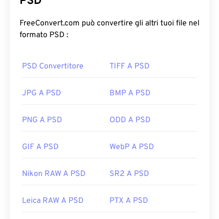
PSD
insieme a una complessa serie di livelli,
tracciati
vettoriali
, oggetti, filtri e altro ancora, il tutto in un
FreeConvert.com può convertire gli altri tuoi file nel
unico file! Il formato PSD consente all'utente di
formato PSD :
apportare modifiche mirate ai singoli componenti
di un'immagine o di un progetto grafico,
PSD Convertitore
TIFF A PSD
mantenendo le informazioni del file in un formato
accessibile. Uno svantaggio del formato PSD è che
può essere di grandi dimensioni e poco
JPG A PSD
BMP A PSD
maneggevole.
PNG A PSD
ODD A PSD
Come aprire un file PSD?
GIF A PSD
WebP A PSD
Adobe Photoshop è il programma più comune per
aprire un file PSD. Un'alternativa gratuita ai
prodotti Adobe è GNU Image Manipulation
Nikon RAW A PSD
SR2 A PSD
Program, altrimenti noto come
GIMP
.
Leica RAW A PSD
PTX A PSD
A causa delle dimensioni, i file PSD non sono facili