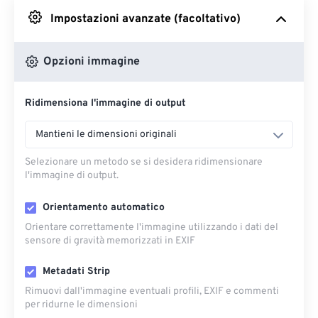
Impostazioni avanzate (facoltativo)
Da Google Drive
Opzioni immagine
Da OneDrive
Ridimensiona l'immagine di output
Dall'URL
Mantieni le dimensioni originali
Selezionare un metodo se si desidera ridimensionare
l'immagine di output.
Orientamento automatico
Orientare correttamente l'immagine utilizzando i dati del
sensore di gravità memorizzati in EXIF
Metadati Strip
Rimuovi dall'immagine eventuali profili, EXIF ​​e commenti
per ridurne le dimensioni