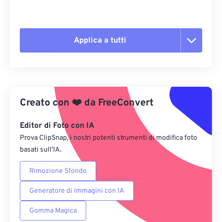
Applica a tutti
Reimposta tutte le opzioni
Applica da preimpostazione
Creato con
❤️
da
FreeConvert
Salva come predefinito
Editor di Foto con IA
Prova ClipSnap, i nostri potenti strumenti di modifica foto
basati sull’IA.
Rimozione Sfondo
Generatore di Immagini con IA
Gomma Magica