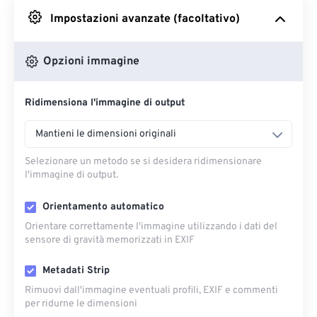
Impostazioni avanzate (facoltativo)
Da Google Drive
Opzioni immagine
Da OneDrive
Ridimensiona l'immagine di output
Dall'URL
Mantieni le dimensioni originali
Selezionare un metodo se si desidera ridimensionare
l'immagine di output.
Orientamento automatico
Orientare correttamente l'immagine utilizzando i dati del
sensore di gravità memorizzati in EXIF
Metadati Strip
Rimuovi dall'immagine eventuali profili, EXIF ​​e commenti
per ridurne le dimensioni