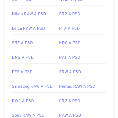
Adobe Photoshop è il programma più comune per
aprire un file PSD. Un'alternativa gratuita ai
prodotti Adobe è GNU Image Manipulation
Nikon RAW A PSD
SR2 A PSD
Program, altrimenti noto come
GIMP
.
Leica RAW A PSD
PTX A PSD
A causa delle dimensioni, i file PSD non sono facili
SRF A PSD
KDC A PSD
da trasportare, archiviare o condividere. Per
ovviare a questo problema, il PSD viene spesso
convertito in un formato di file in grado di
DNG A PSD
RAF A PSD
comprimere i dati. Il più delle volte, la conversione
avviene
in JPEG
, che offre
una compressione con
PEF A PSD
SRW A PSD
perdita di dati
, o
in PNG
, che offre
una
compressione senza perdita di dati
.
Samsung RAW A PSD
Pentax RAW A PSD
Sviluppato da:
Adobe Inc.
RW2 A PSD
CR2 A PSD
Data di rilascio iniziale:
19 febbraio 1990
Sony RAW A PSD
RAW A PSD
Link utili: