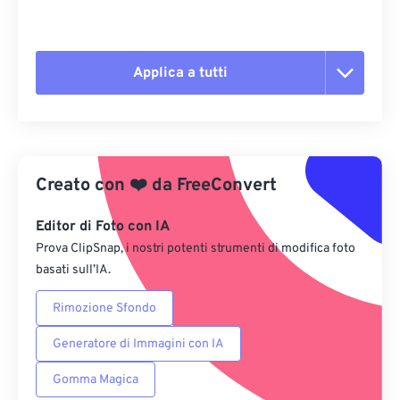
Applica a tutti
Reimposta tutte le opzioni
Applica da preimpostazione
Creato con
❤️
da
FreeConvert
Salva come predefinito
Editor di Foto con IA
Prova ClipSnap, i nostri potenti strumenti di modifica foto
basati sull’IA.
Rimozione Sfondo
Generatore di Immagini con IA
Gomma Magica