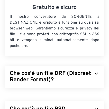
Gratuito e sicuro
Il nostro convertitore da SORGENTE a
DESTINAZIONE è gratuito e funziona su qualsiasi
browser web. Garantiamo sicurezza e privacy dei
file. I file sono protetti con crittografia SSL a 256
bit e vengono eliminati automaticamente dopo
poche ore.
Che cos'è un file DRF (Discreet
Render Format)?
Il Discreet Render Format (DRF) è un formato di
file per la modellazione e il rendering di videogiochi
e animazioni. È utilizzato esclusivamente da
3ds
Max (3D Studio Max)
per creare contenuti 3D e