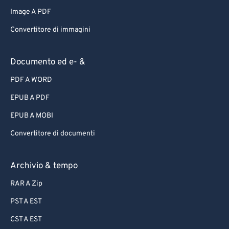
Image A PDF
Convertitore di immagini
Documento ed e- &
PDF A WORD
EPUB A PDF
EPUB A MOBI
Convertitore di documenti
Archivio & tempo
RAR A Zip
PST A EST
CST A EST