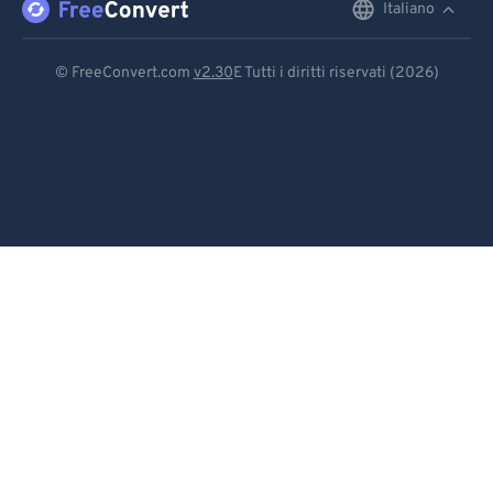
Italiano
English
Deutsch
© FreeConvert.com
v2.30
E Tutti i diritti riservati (2026)
Español
Français
Português
Italiano
Dutch
日本語
简体中文
繁體中文
한국어