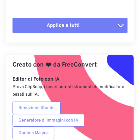
Applica a tutti
Reimposta tutte le opzioni
Applica da preimpostazione
Creato con
❤️
da
FreeConvert
Salva come predefinito
Editor di Foto con IA
Prova ClipSnap, i nostri potenti strumenti di modifica foto
basati sull’IA.
Rimozione Sfondo
Generatore di Immagini con IA
Gomma Magica