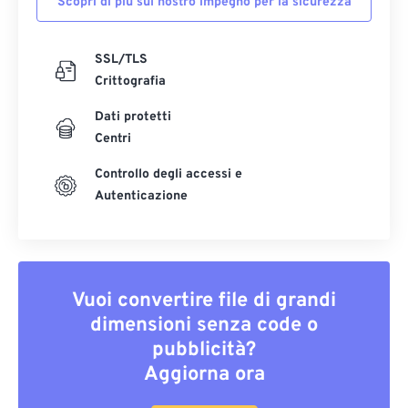
Scopri di più sul nostro impegno per la sicurezza
SSL/TLS
Crittografia
Dati protetti
Centri
Controllo degli accessi e
Autenticazione
Vuoi convertire file di grandi
dimensioni senza code o
pubblicità?
Aggiorna ora