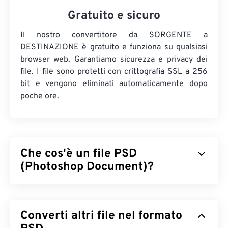
Gratuito e sicuro
Il nostro convertitore da SORGENTE a
DESTINAZIONE è gratuito e funziona su qualsiasi
browser web. Garantiamo sicurezza e privacy dei
file. I file sono protetti con crittografia SSL a 256
bit e vengono eliminati automaticamente dopo
poche ore.
Che cos'è un file PSD
(Photoshop Document)?
Photoshop Document (PSD) è il tipo di file
predefinito per
Adobe Photoshop
, un potente e
Converti altri file nel formato
complesso programma di progettazione grafica. Il
formato PSD può memorizzare un'immagine