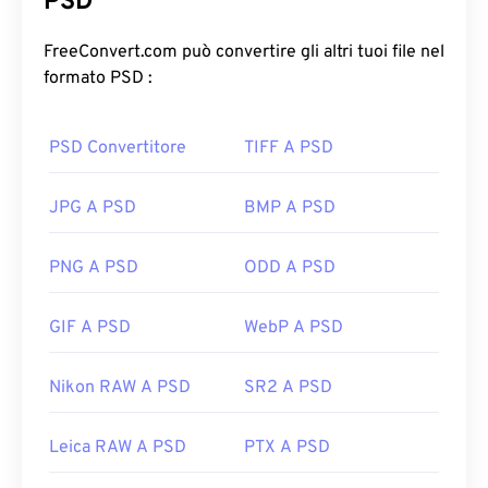
PSD
insieme a una complessa serie di livelli,
tracciati
vettoriali
, oggetti, filtri e altro ancora, il tutto in un
FreeConvert.com può convertire gli altri tuoi file nel
unico file! Il formato PSD consente all'utente di
formato PSD :
apportare modifiche mirate ai singoli componenti
di un'immagine o di un progetto grafico,
PSD Convertitore
TIFF A PSD
mantenendo le informazioni del file in un formato
accessibile. Uno svantaggio del formato PSD è che
può essere di grandi dimensioni e poco
JPG A PSD
BMP A PSD
maneggevole.
PNG A PSD
ODD A PSD
Come aprire un file PSD?
GIF A PSD
WebP A PSD
Adobe Photoshop è il programma più comune per
aprire un file PSD. Un'alternativa gratuita ai
prodotti Adobe è GNU Image Manipulation
Nikon RAW A PSD
SR2 A PSD
Program, altrimenti noto come
GIMP
.
Leica RAW A PSD
PTX A PSD
A causa delle dimensioni, i file PSD non sono facili