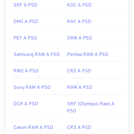
SRF A PSD
KDC A PSD
da trasportare, archiviare o condividere. Per
ovviare a questo problema, il PSD viene spesso
convertito in un formato di file in grado di
DNG A PSD
RAF A PSD
comprimere i dati. Il più delle volte, la conversione
avviene
in JPEG
, che offre
una compressione con
PEF A PSD
SRW A PSD
perdita di dati
, o
in PNG
, che offre
una
compressione senza perdita di dati
.
Samsung RAW A PSD
Pentax RAW A PSD
Sviluppato da:
Adobe Inc.
RW2 A PSD
CR2 A PSD
Data di rilascio iniziale:
19 febbraio 1990
Sony RAW A PSD
RAW A PSD
Link utili:
https://www.lifewire.com/psd-file-2622194
DCR A PSD
ORF (Olympus Raw) A
PSD
Canon RAW A PSD
CR3 A PSD