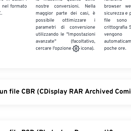
E
nel formato
nostre conversioni. Nella
browser we
.
maggior parte dei casi, è
sicurezza e pr
possibile ottimizzare i
file sono
parametri di conversione
crittografia
utilizzando le "Impostazioni
vengono
avanzate" (facoltativo,
automatic
poche ore.
cercare l'opzione
icona).
 un file CBR (CDisplay RAR Archived Com
rchived Comic Book (CBR) è un tipo di file compresso che pu
si, archiviati insieme per formare un unico file di archivio di fumet
ta di un file RAR (Roshal Archive Compressed), rinominato CBR p
nente fumetti. I file CBR sono anche noti con il termine più sem