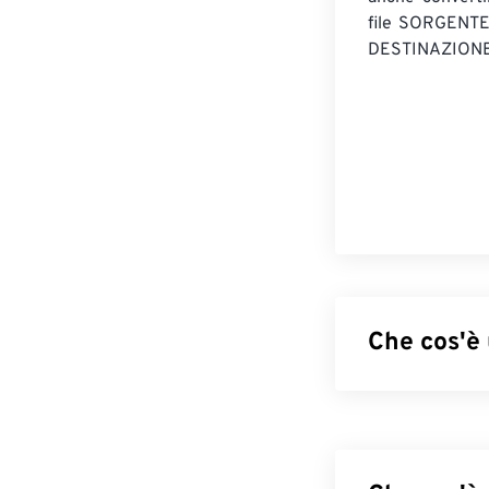
file SORGENT
DESTINAZIONE
Che cos'è
CDisplay RAR A
molti file diver
realtà, si trat
come file conte