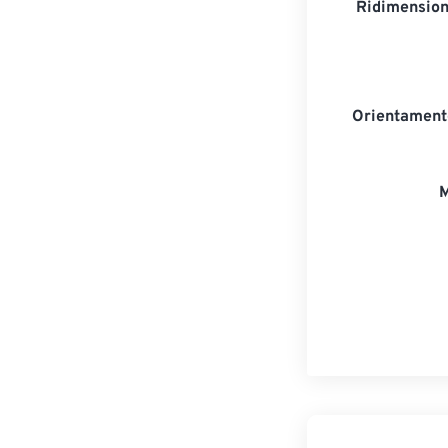
Ridimension
Orientament
M