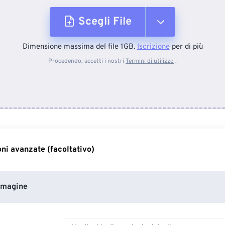
Scegli File
Dimensione massima del file 1GB.
Iscrizione
per di più
Dal dispositivo
Procedendo, accetti i nostri
Termini di utilizzo
.
Da Dropbox
Da Google Drive
ni avanzate (facoltativo)
Da OneDrive
mmagine
Dall'URL