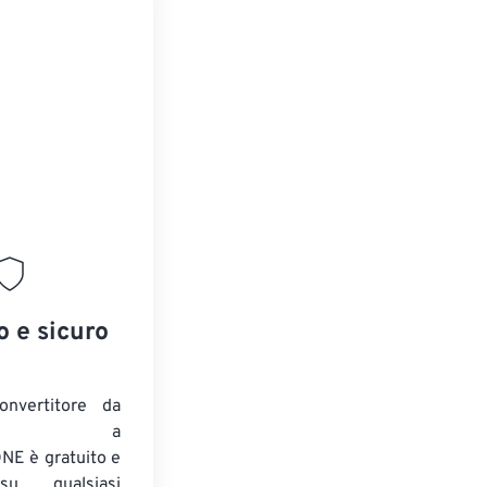
o e sicuro
onvertitore da
ENTE a
E è gratuito e
su qualsiasi