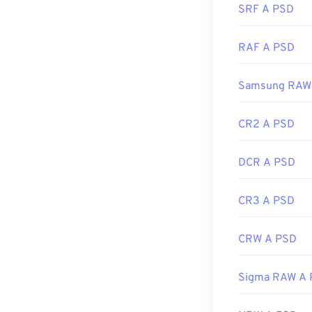
Link utili:
http
compressione co
SRF A PSD
dati
.
RAF A PSD
Sviluppato da:
Samsung RAW
Data di rilascio
Link utili:
CR2 A PSD
https://www.li
DCR A PSD
CR3 A PSD
CRW A PSD
Sigma RAW A