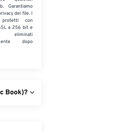
b. Garantiamo
ivacy dei file. I
 protetti con
 SSL a 256 bit e
 eliminati
amente dopo
ic Book)?
ò contenere
ti digitali. In
er distinguerlo
plice di file