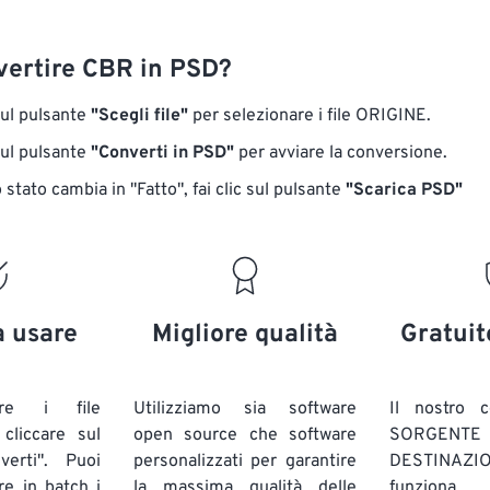
ertire CBR in PSD?
sul pulsante
"Scegli file"
per selezionare i file ORIGINE.
sul pulsante
"Converti in PSD"
per avviare la conversione.
stato cambia in "Fatto", fai clic sul pulsante
"Scarica PSD"
a usare
Migliore qualità
Gratuit
are i file
Utilizziamo sia software
Il nostro c
liccare sul
open source che software
SORG
verti". Puoi
personalizzati per garantire
DESTINAZION
ire in batch
i
la massima qualità delle
funziona 