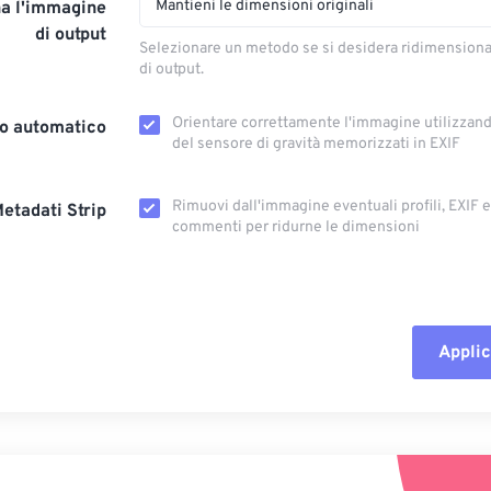
Mantieni le dimensioni originali
a l'immagine
di output
Selezionare un metodo se si desidera ridimension
di output.
Orientare correttamente l'immagine utilizzando
o automatico
del sensore di gravità memorizzati in EXIF
Rimuovi dall'immagine eventuali profili, EXIF ​​
etadati Strip
commenti per ridurne le dimensioni
Applic
Reimposta tut
Applica da p