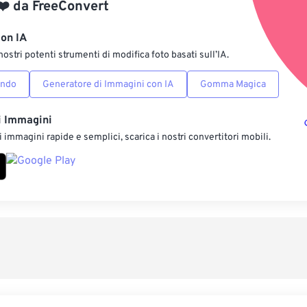
❤️
da
FreeConvert
Salva come p
con IA
nostri potenti strumenti di modifica foto basati sull’IA.
ondo
Generatore di Immagini con IA
Gomma Magica
i Immagini
 immagini rapide e semplici, scarica i nostri convertitori mobili.