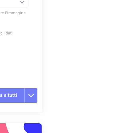
are l'immagine
 i dati
e
a a tutti
te le opzioni
reimpostazione