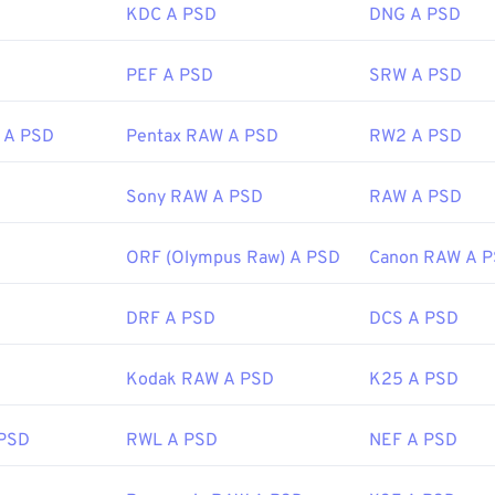
s://en.wikipedia.org/wiki/Comic_book_archive
n perdita di dati
, o
in PNG
, che offre
una compressione senza
KDC A PSD
DNG A PSD
PEF A PSD
SRW A PSD
Adobe Inc.
 A PSD
Pentax RAW A PSD
RW2 A PSD
 iniziale:
19 febbraio 1990
Sony RAW A PSD
RAW A PSD
fewire.com/psd-file-2622194
ORF (Olympus Raw) A PSD
Canon RAW A 
DRF A PSD
DCS A PSD
Kodak RAW A PSD
K25 A PSD
 PSD
RWL A PSD
NEF A PSD