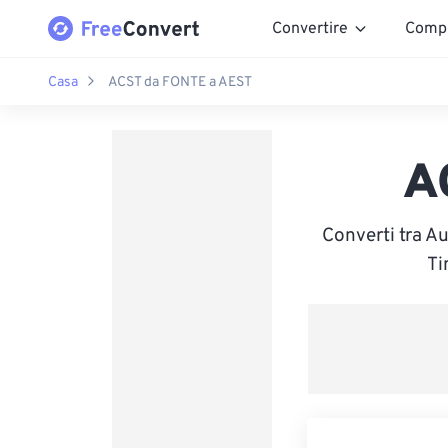
Convertire
Comp
Casa
ACST da FONTE a AEST
A
Converti tra A
Ti