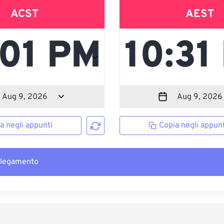
ACST
AEST
a negli appunti
Copia negli appunt
llegamento