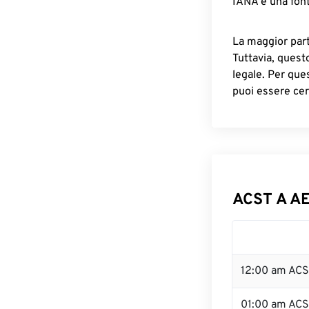
IANA è una font
La maggior parte
Tuttavia, quest
legale. Per que
puoi essere cer
ACST A AE
12:00 am ACS
01:00 am AC