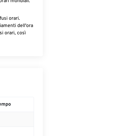
orari mondiali.
fusi orari.
iamenti dell'ora
i orari, così
empo