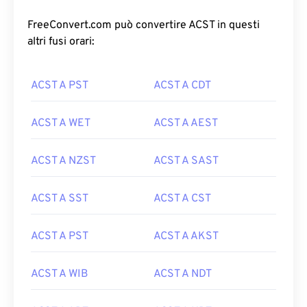
FreeConvert.com può convertire ACST in questi
altri fusi orari:
ACST A PST
ACST A CDT
ACST A WET
ACST A AEST
ACST A NZST
ACST A SAST
ACST A SST
ACST A CST
ACST A PST
ACST A AKST
ACST A WIB
ACST A NDT