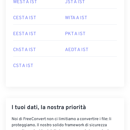
WEST A IST
JST A IST
CEST A IST
WITA A IST
EEST A IST
PKT A IST
ChST A IST
AEDT A IST
CST A IST
I tuoi dati, la nostra priorità
Noi di FreeConvert non ci limitiamo a convertire i file: li
proteggiamo. Il nostro solido framework di sicurezza