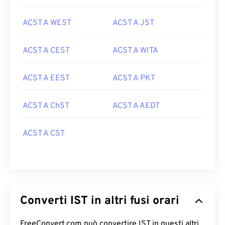
ACST A WEST
ACST A JST
ACST A CEST
ACST A WITA
ACST A EEST
ACST A PKT
ACST A ChST
ACST A AEDT
ACST A CST
Converti IST in altri fusi orari
FreeConvert.com può convertire IST in questi altri