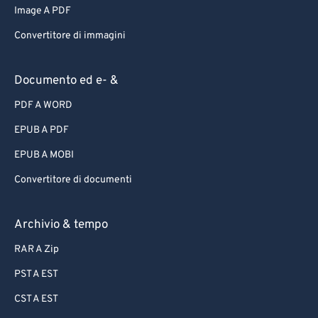
Image A PDF
Convertitore di immagini
Documento ed e- &
PDF A WORD
EPUB A PDF
EPUB A MOBI
Convertitore di documenti
Archivio & tempo
RAR A Zip
PST A EST
CST A EST