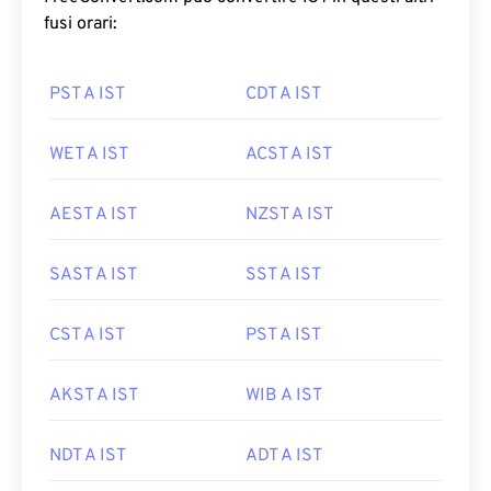
fusi orari:
PST A IST
CDT A IST
WET A IST
ACST A IST
AEST A IST
NZST A IST
SAST A IST
SST A IST
CST A IST
PST A IST
AKST A IST
WIB A IST
NDT A IST
ADT A IST