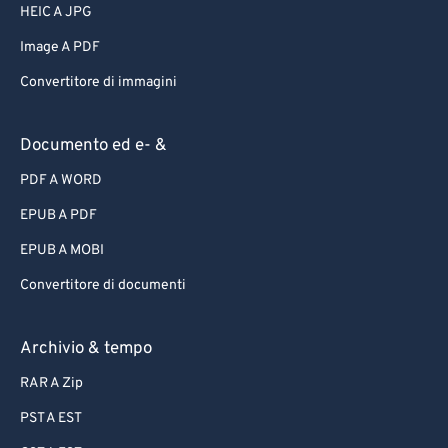
HEIC A JPG
Image A PDF
Convertitore di immagini
Documento ed e- &
PDF A WORD
EPUB A PDF
EPUB A MOBI
Convertitore di documenti
Archivio & tempo
RAR A Zip
PST A EST