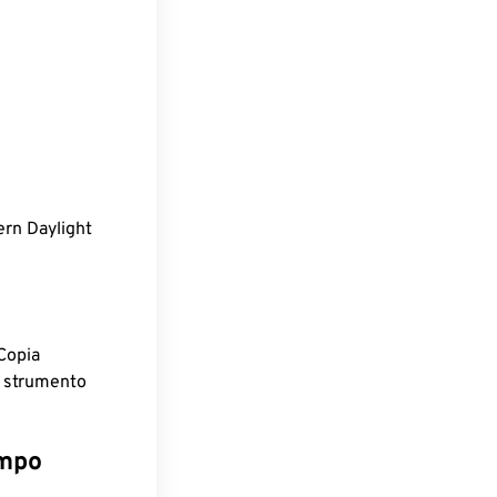
ern Daylight
Copia
o strumento
empo