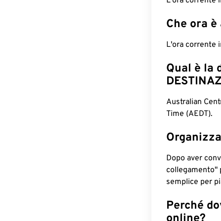
L'ora corrente
Che ora è
L'ora corrente
Qual è la 
DESTINAZ
Australian Cent
Time (AEDT).
Organizza
Dopo aver conv
collegamento" 
semplice per pia
Perché dov
online?