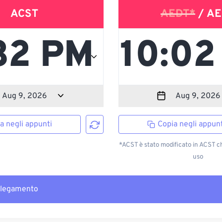
ACST
AEDT*
/ AE
a negli appunti
Copia negli appunt
*ACST è stato modificato in ACST c
uso
llegamento