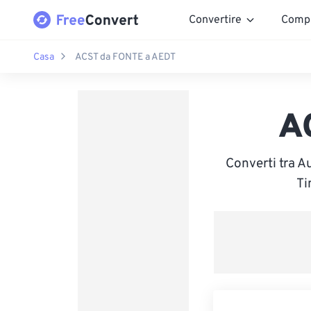
Convertire
Comp
Casa
ACST da FONTE a AEDT
A
Converti tra A
Ti