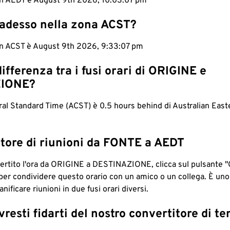
 in AEDT è August 9th 2026, 10:03:08 pm
 adesso nella zona ACST?
 in ACST è August 9th 2026, 9:33:08 pm
differenza tra i fusi orari di ORIGINE e
IONE?
ral Standard Time (ACST) è 0.5 hours behind di Australian East
tore di riunioni da FONTE a AEDT
ertito l'ora da ORIGINE a DESTINAZIONE, clicca sul pulsante "
per condividere questo orario con un amico o un collega. È un
nificare riunioni in due fusi orari diversi.
resti fidarti del nostro convertitore di t