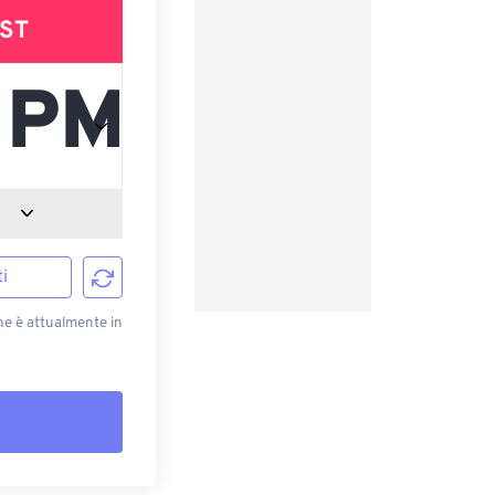
ST
i
he è attualmente in